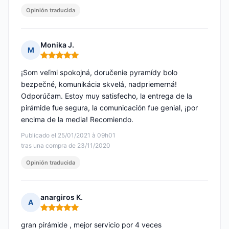
Opinión traducida
Monika J.
M
Nota: 5 de 5
¡Som veľmi spokojná, doručenie pyramídy bolo
bezpečné, komunikácia skvelá, nadpriemerná!
Odporúčam. Estoy muy satisfecho, la entrega de la
pirámide fue segura, la comunicación fue genial, ¡por
encima de la media! Recomiendo.
Publicado el 25/01/2021 à 09h01
tras una compra de 23/11/2020
Opinión traducida
anargiros K.
A
Nota: 5 de 5
gran pirámide , mejor servicio por 4 veces