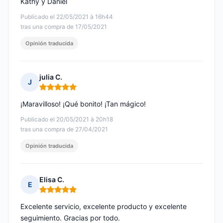
Kathy y Daniel
Publicado el 22/05/2021 à 16h44
tras una compra de 17/05/2021
Opinión traducida
julia C.
J
Nota: 5 de 5
¡Maravilloso! ¡Qué bonito! ¡Tan mágico!
Publicado el 20/05/2021 à 20h18
tras una compra de 27/04/2021
Opinión traducida
Elisa C.
E
Nota: 5 de 5
Excelente servicio, excelente producto y excelente
seguimiento. Gracias por todo.