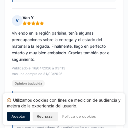
Van Y.
V
Nota: 5 de 5
Viviendo en la región parisina, tenía algunas
preocupaciones sobre la entrega y el estado del
material a la llegada. Finalmente, llegó en perfecto
estado y muy bien embalado. Gracias también por el
seguimiento.
Publicado el 16/04/2026 à 03h13
tras una compra de 31/03/2026
Opinión traducida
Respuesta de CRISTAL VIBRASONS
Utilizamos cookies con fines de medición de audiencia y
Publicada el 16/04/2026
mejora de la experiencia del usuario.
Le agradecemos sinceramente por su elogiosa
Aceptar
Rechazar
Política de cookies
opinión, Van. Nos alegra saber que la entrega se
realizó sin inconvenientes y que el material cumplió
con sus expectativas. Su satisfacción es nuestra