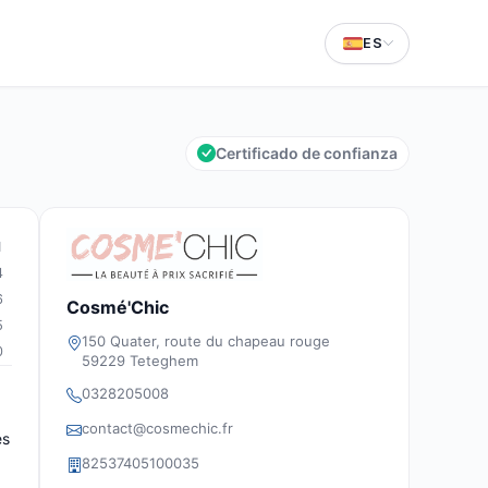
ES
Certificado de confianza
1
4
6
Cosmé'Chic
5
150 Quater, route du chapeau rouge
0
59229 Teteghem
0328205008
contact@cosmechic.fr
es
82537405100035