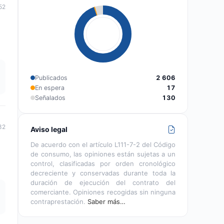
52
Publicados
2 606
En espera
17
Señalados
130
32
Aviso legal
De acuerdo con el artículo L111-7-2 del Código
de consumo, las opiniones están sujetas a un
control, clasificadas por orden cronológico
decreciente y conservadas durante toda la
duración de ejecución del contrato del
comerciante. Opiniones recogidas sin ninguna
contraprestación.
Saber más…