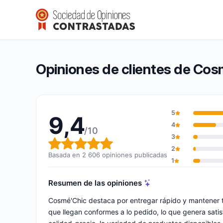
Cosmé’Chic
9,4/10
(2 606 opiniones)
Calificación global: 9,4 de 10
Opiniones de clientes de Cos
5
9,4
4
/10
3
Calificación global: 9,4 de 10
2
Basada en 2 606 opiniones publicadas
1
Resumen de las opiniones
Cosmé'Chic destaca por entregar rápido y mantener 
que llegan conformes a lo pedido, lo que genera satis