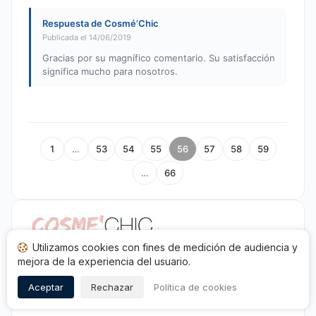
Respuesta de Cosmé’Chic
Publicada el 14/06/2019
Gracias por su magnífico comentario. Su satisfacción
significa mucho para nosotros.
1
…
53
54
55
56
57
58
59
…
66
Utilizamos cookies con fines de medición de audiencia y
mejora de la experiencia del usuario.
Cosmé'Chic
150 Quater, route du chapeau rouge
Aceptar
Rechazar
Política de cookies
59229 Teteghem