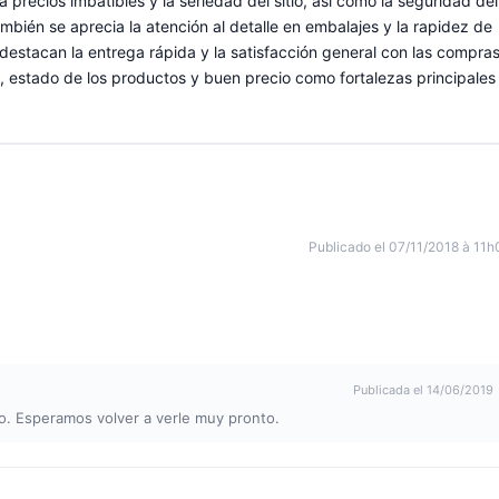
 precios imbatibles y la seriedad del sitio, así como la seguridad del
bién se aprecia la atención al detalle en embalajes y la rapidez de
destacan la entrega rápida y la satisfacción general con las compras
, estado de los productos y buen precio como fortalezas principales
Publicado el 07/11/2018 à 11h
Publicada el 14/06/2019
o. Esperamos volver a verle muy pronto.