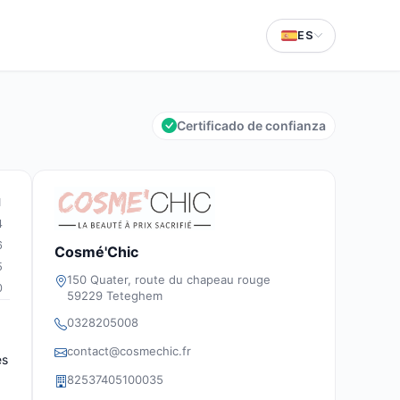
ES
Certificado de confianza
1
4
6
Cosmé'Chic
5
150 Quater, route du chapeau rouge
0
59229 Teteghem
0328205008
contact@cosmechic.fr
es
82537405100035