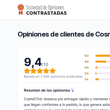
Cosmé’Chic
9,4/10
(2 606 opiniones)
Calificación global: 9,4 de 10
Opiniones de clientes de Cos
5
9,4
4
/10
3
Calificación global: 9,4 de 10
2
Basada en 2 606 opiniones publicadas
1
Resumen de las opiniones
Cosmé'Chic destaca por entregar rápido y mantener 
que llegan conformes a lo pedido, lo que genera satis