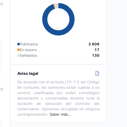
10
Publicados
2 606
En espera
17
Señalados
130
Aviso legal
De acuerdo con el artículo L111-7-2 del Código
de consumo, las opiniones están sujetas a un
29
control, clasificadas por orden cronológico
decreciente y conservadas durante toda la
duración de ejecución del contrato del
comerciante. Opiniones recogidas sin ninguna
contraprestación.
Saber más…