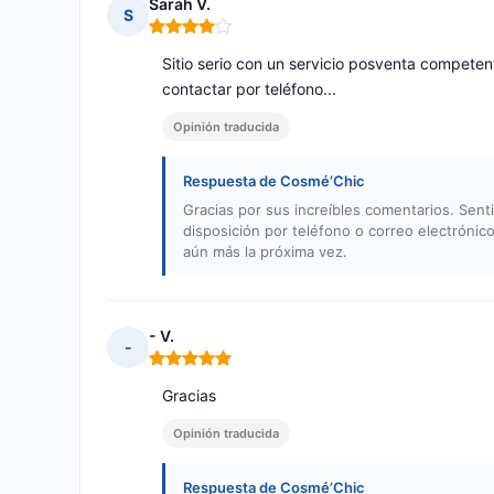
Sarah V.
S
Nota: 4 de 5
Sitio serio con un servicio posventa competen
contactar por teléfono...
Opinión traducida
Respuesta de Cosmé’Chic
Gracias por sus increíbles comentarios. Sen
disposición por teléfono o correo electróni
aún más la próxima vez.
- V.
-
Nota: 5 de 5
Gracias
Opinión traducida
Respuesta de Cosmé’Chic