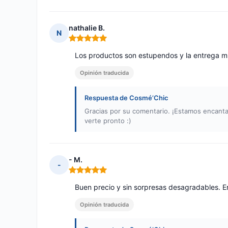
nathalie B.
N
Nota: 5 de 5
Los productos son estupendos y la entrega m
Opinión traducida
Respuesta de Cosmé’Chic
Gracias por su comentario. ¡Estamos encant
verte pronto :)
- M.
-
Nota: 5 de 5
Buen precio y sin sorpresas desagradables. E
Opinión traducida