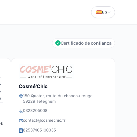
ES
Certificado de confianza
1
4
6
Cosmé'Chic
5
150 Quater, route du chapeau rouge
0
59229 Teteghem
0328205008
contact@cosmechic.fr
es
82537405100035