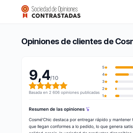
Cosmé’Chic
9,4/10
(2 606 opiniones)
Calificación global: 9,4 de 10
Opiniones de clientes de Cos
5
9,4
4
/10
3
Calificación global: 9,4 de 10
2
Basada en 2 606 opiniones publicadas
1
Resumen de las opiniones
Cosmé'Chic destaca por entregar rápido y mantener 
que llegan conformes a lo pedido, lo que genera satis