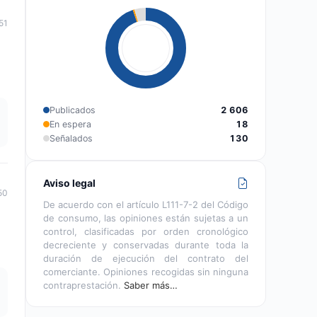
51
Publicados
2 606
En espera
18
Señalados
130
Aviso legal
50
De acuerdo con el artículo L111-7-2 del Código
de consumo, las opiniones están sujetas a un
control, clasificadas por orden cronológico
decreciente y conservadas durante toda la
duración de ejecución del contrato del
comerciante. Opiniones recogidas sin ninguna
contraprestación.
Saber más…