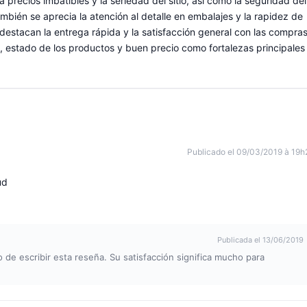
 precios imbatibles y la seriedad del sitio, así como la seguridad del
bién se aprecia la atención al detalle en embalajes y la rapidez de
destacan la entrega rápida y la satisfacción general con las compras
, estado de los productos y buen precio como fortalezas principales
Publicado el 09/03/2019 à 19h
ud
Publicada el 13/06/2019
 de escribir esta reseña. Su satisfacción significa mucho para