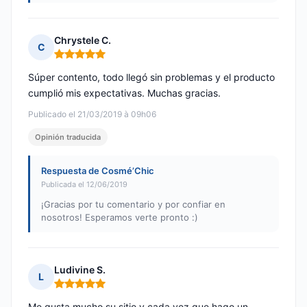
Chrystele C.
C
Nota: 5 de 5
Súper contento, todo llegó sin problemas y el producto
cumplió mis expectativas. Muchas gracias.
Publicado el 21/03/2019 à 09h06
Opinión traducida
Respuesta de Cosmé’Chic
Publicada el 12/06/2019
¡Gracias por tu comentario y por confiar en
nosotros! Esperamos verte pronto :)
Ludivine S.
L
Nota: 5 de 5
Me gusta mucho su sitio y cada vez que hago un