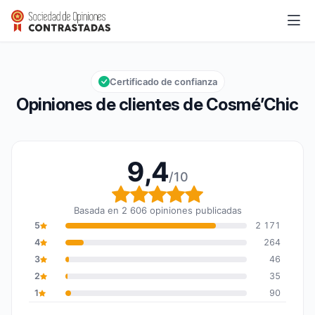
Cosmé’Chic
9,4/10
Calificación global: 9,4 de 10
Certificado de confianza
Opiniones de clientes de Cosmé’Chic
9,4
/10
Calificación global: 9,4
Basada en 2 606 opiniones publicadas
5
2 171
4
264
3
46
2
35
1
90