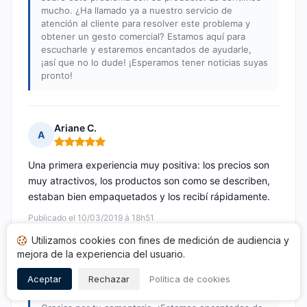
mucho. ¿Ha llamado ya a nuestro servicio de
atención al cliente para resolver este problema y
obtener un gesto comercial? Estamos aquí para
escucharle y estaremos encantados de ayudarle,
¡así que no lo dude! ¡Esperamos tener noticias suyas
pronto!
Ariane C.
A
Nota: 5 de 5
Una primera experiencia muy positiva: los precios son
muy atractivos, los productos son como se describen,
estaban bien empaquetados y los recibí rápidamente.
Publicado el 10/03/2019 à 18h51
Utilizamos cookies con fines de medición de audiencia y
Opinión traducida
mejora de la experiencia del usuario.
Respuesta de Cosmé’Chic
Aceptar
Rechazar
Política de cookies
Publicada el 12/06/2019