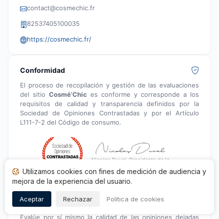
contact@cosmechic.fr
82537405100035
https://cosmechic.fr/
Conformidad
El proceso de recopilación y gestión de las evaluaciones
del sitio
Cosmé’Chic
es conforme y corresponde a los
requisitos de calidad y transparencia definidos por la
Sociedad de Opiniones Contrastadas y por el Artículo
L111-7-2 del Código de consumo.
Nicolas Duval, Presidente de la
Sociedad de Opiniones Contrastadas
Utilizamos cookies con fines de medición de audiencia y
mejora de la experiencia del usuario.
Aceptar
Rechazar
Política de cookies
Índice de transparencia
Evalúe por sí mismo la calidad de las opiniones dejadas