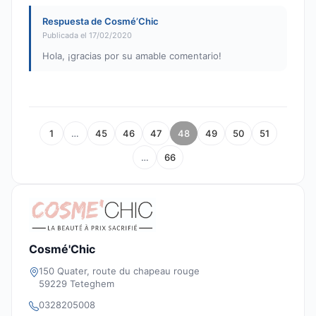
Respuesta de Cosmé’Chic
Publicada el 17/02/2020
Hola, ¡gracias por su amable comentario!
1
…
45
46
47
48
49
50
51
…
66
Cosmé'Chic
150 Quater, route du chapeau rouge
59229 Teteghem
0328205008