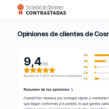
Cosmé’Chic
9,4/10
(2 624 opiniones)
Calificación global: 9,4 de 10
Opiniones de clientes de Cos
5
9,4
4
/10
3
Calificación global: 9,4 de 10
2
Basada en 2 624 opiniones publicadas
1
Resumen de las opiniones
Cosmé'Chic destaca por entregar rápido y mantener 
que llegan conformes a lo pedido, lo que genera satis