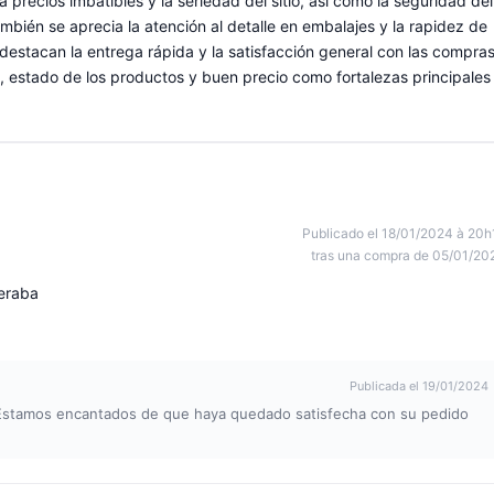
 precios imbatibles y la seriedad del sitio, así como la seguridad del
bién se aprecia la atención al detalle en embalajes y la rapidez de
destacan la entrega rápida y la satisfacción general con las compras
, estado de los productos y buen precio como fortalezas principales
Publicado el 18/01/2024 à 20h
tras una compra de 05/01/20
eraba
Publicada el 19/01/2024
 Estamos encantados de que haya quedado satisfecha con su pedido