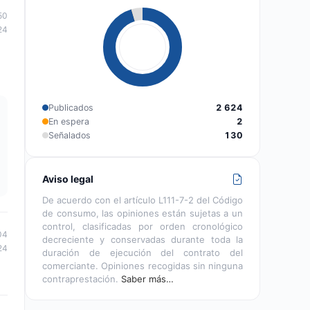
50
24
Publicados
2 624
En espera
2
Señalados
130
Aviso legal
De acuerdo con el artículo L111-7-2 del Código
de consumo, las opiniones están sujetas a un
control, clasificadas por orden cronológico
04
decreciente y conservadas durante toda la
24
duración de ejecución del contrato del
comerciante. Opiniones recogidas sin ninguna
contraprestación.
Saber más…