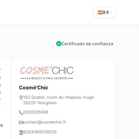
ES
Certificado de confianza
7
4
8
Cosmé'Chic
8
150 Quater, route du chapeau rouge
7
59229 Teteghem
0328205008
contact@cosmechic.fr
es
82537405100035