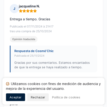
jacqueline N.
J
Nota: 5 de 5
Entrega a tiempo. Gracias
Publicado el 07/11/2024 à 21h17
tras una compra de 25/10/2024
Opinión traducida
Respuesta de Cosmé’Chic
Publicada el 25/11/2024
Gracias por sus comentarios. Estamos encantados
de que la entrega se haya realizado a tiempo.
Utilizamos cookies con fines de medición de audiencia y
Martine A.
M
mejora de la experiencia del usuario.
Nota: 5 de 5
Aceptar
Rechazar
Política de cookies
Aceite agradable pero no se huele la verbena - una
pena