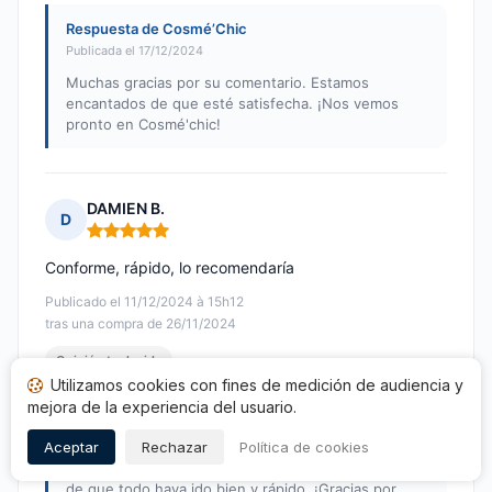
Respuesta de Cosmé’Chic
Publicada el 17/12/2024
Muchas gracias por su comentario. Estamos
encantados de que esté satisfecha. ¡Nos vemos
pronto en Cosmé'chic!
DAMIEN B.
D
Nota: 5 de 5
Conforme, rápido, lo recomendaría
Publicado el 11/12/2024 à 15h12
tras una compra de 26/11/2024
Opinión traducida
Utilizamos cookies con fines de medición de audiencia y
mejora de la experiencia del usuario.
Respuesta de Cosmé’Chic
Publicada el 17/12/2024
Aceptar
Rechazar
Política de cookies
Gracias por sus comentarios. Estamos encantados
de que todo haya ido bien y rápido. ¡Gracias por