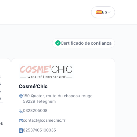
ES
Certificado de confianza
1
4
6
Cosmé'Chic
5
150 Quater, route du chapeau rouge
0
59229 Teteghem
0328205008
contact@cosmechic.fr
es
82537405100035