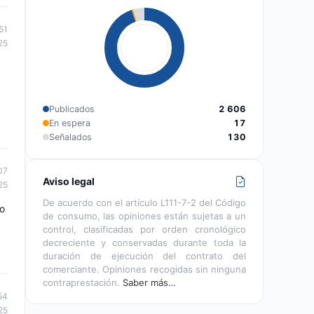
51
25
Publicados
2 606
En espera
17
Señalados
130
07
Aviso legal
25
De acuerdo con el artículo L111-7-2 del Código
do
de consumo, las opiniones están sujetas a un
control, clasificadas por orden cronológico
decreciente y conservadas durante toda la
duración de ejecución del contrato del
comerciante. Opiniones recogidas sin ninguna
contraprestación.
Saber más…
54
25