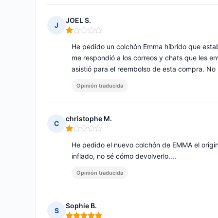
JOEL S.
J
Nota: 1 de 5
He pedido un colchón Emma híbrido que estaba
me respondió a los correos y chats que les 
asistió para el reembolso de esta compra. N
Opinión traducida
christophe M.
C
Nota: 1 de 5
He pedido el nuevo colchón de EMMA el origin
inflado, no sé cómo devolverlo....
Opinión traducida
Sophie B.
S