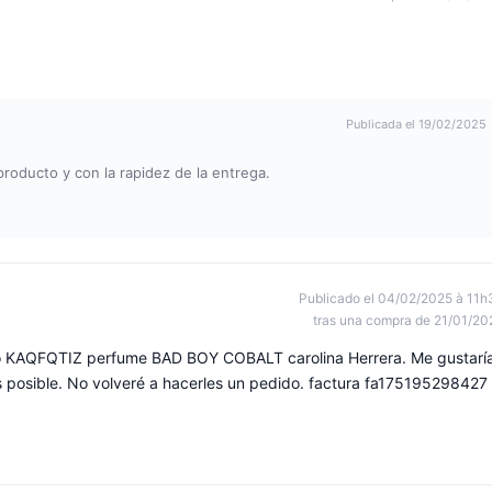
Publicada el 19/02/2025
roducto y con la rapidez de la entrega.
Publicado el 04/02/2025 à 11h
tras una compra de 21/01/20
ido KAQFQTIZ perfume BAD BOY COBALT carolina Herrera. Me gustarí
 posible. No volveré a hacerles un pedido. factura fa175195298427