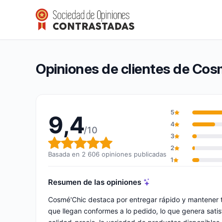
Cosmé’Chic
9,4/10
(2 606 opiniones)
Calificación global: 9,4 de 10
Opiniones de clientes de Cos
5
9,4
4
/10
3
Calificación global: 9,4 de 10
2
Basada en 2 606 opiniones publicadas
1
Resumen de las opiniones
Cosmé'Chic destaca por entregar rápido y mantener 
que llegan conformes a lo pedido, lo que genera satis