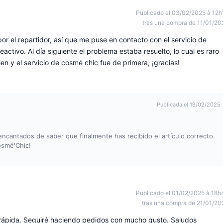
Publicado el 03/02/2025 à 12h
tras una compra de 11/01/20
or el repartidor, así que me puse en contacto con el servicio de
activo. Al día siguiente el problema estaba resuelto, lo cual es raro
bien y el servicio de cosmé chic fue de primera, ¡gracias!
Publicada el 19/02/2025
ncantados de saber que finalmente has recibido el artículo correcto.
osmé'Chic!
Publicado el 01/02/2025 à 18h
tras una compra de 21/01/20
rápida. Seguiré haciendo pedidos con mucho gusto. Saludos