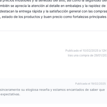
 precios imbatibles y la seriedad del sitio, así como la seguridad del
bién se aprecia la atención al detalle en embalajes y la rapidez de
destacan la entrega rápida y la satisfacción general con las compras
, estado de los productos y buen precio como fortalezas principales
Publicado el 10/02/2025 à 12h
tras una compra de 29/01/20
Publicada el 19/02/2025
e sinceramente su elogiosa reseña y estamos encantados de saber que
 expectativas.