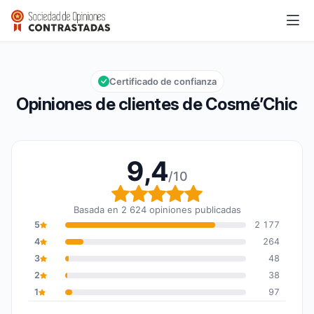
Cosmé’Chic
9,4/10
Calificación global: 9,4 de 10
Certificado de confianza
Opiniones de clientes de Cosmé’Chic
9,4
/10
Calificación global: 9,4
Basada en 2 624 opiniones publicadas
5
2 177
4
264
3
48
2
38
1
97