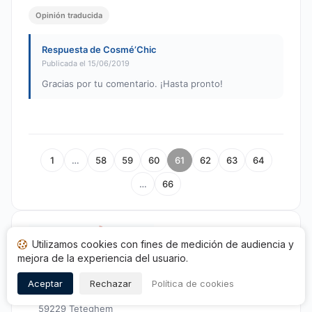
Opinión traducida
Respuesta de Cosmé’Chic
Publicada el 15/06/2019
Gracias por tu comentario. ¡Hasta pronto!
1
…
58
59
60
61
62
63
64
…
66
Utilizamos cookies con fines de medición de audiencia y
mejora de la experiencia del usuario.
Cosmé'Chic
Aceptar
Rechazar
Política de cookies
150 Quater, route du chapeau rouge
59229 Teteghem