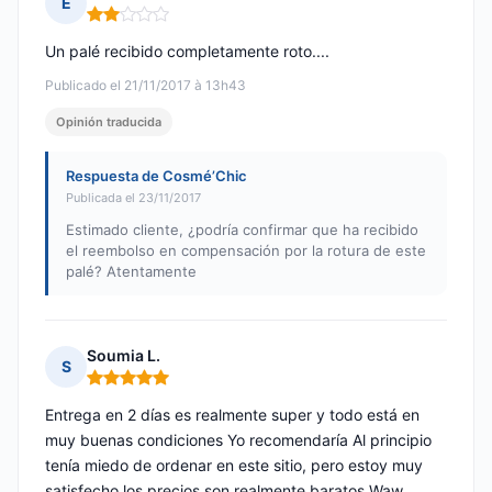
E
Nota: 2 de 5
Un palé recibido completamente roto....
Publicado el 21/11/2017 à 13h43
Opinión traducida
Respuesta de Cosmé’Chic
Publicada el 23/11/2017
Estimado cliente, ¿podría confirmar que ha recibido
el reembolso en compensación por la rotura de este
palé? Atentamente
Soumia L.
S
Nota: 5 de 5
Entrega en 2 días es realmente super y todo está en
muy buenas condiciones Yo recomendaría Al principio
tenía miedo de ordenar en este sitio, pero estoy muy
satisfecho los precios son realmente baratos Waw