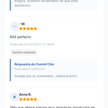
elogios. Estamos encantados de que esté
satisfecho.
- M.
-
Nota: 5 de 5
RAS perfecto
Publicado el 03/12/2017 à 18h06
Opinión traducida
Respuesta de Cosmé’Chic
Publicada el 15/06/2019
Gracias por tu comentario. ¡Hasta pronto!
Anne R.
A
Nota: 5 de 5
Sitio que ofrece precios muy atractivos (productos en