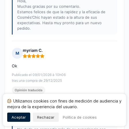
Hola,
Muchas gracias por su comentario.
Estamos felices de que la rapidez y la eficacia de
Cosmés’Chic hayan estado a la altura de sus
expectativas. Hasta muy pronto para un nuevo
pedido.
myriam C.
M
Nota: 5 de 5
Ok
Publicado el 09/01/2026 à 10h06
tras una compra de 29/12/2025
Opinión traducida
Utilizamos cookies con fines de medición de audiencia y
Respuesta de Cosmé’Chic
mejora de la experiencia del usuario.
Publicada el 09/01/2026
Aceptar
Rechazar
Política de cookies
Hola,
Gracias por su respuesta.