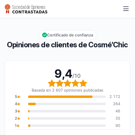
Cosmé’Chic
9,4/10
Calificación global: 9,4 de 10
Certificado de confianza
Opiniones de clientes de Cosmé’Chic
9,4
/10
Calificación global: 9,4
Basada en 2 607 opiniones publicadas
5
2 172
4
264
3
46
2
35
1
90