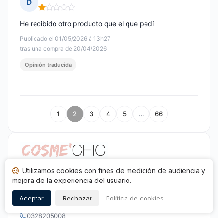
D
Nota: 1 de 5
He recibido otro producto que el que pedí
Publicado el 01/05/2026 à 13h27
tras una compra de 20/04/2026
Opinión traducida
1
2
3
4
5
…
66
Utilizamos cookies con fines de medición de audiencia y
Cosmé'Chic
mejora de la experiencia del usuario.
150 Quater, route du chapeau rouge
Aceptar
Rechazar
Política de cookies
59229 Teteghem
0328205008