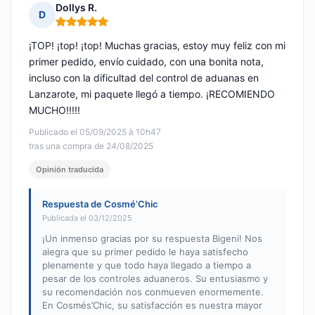
Dollys R.
D
Nota: 5 de 5
¡TOP! ¡top! ¡top! Muchas gracias, estoy muy feliz con mi
primer pedido, envío cuidado, con una bonita nota,
incluso con la dificultad del control de aduanas en
Lanzarote, mi paquete llegó a tiempo. ¡RECOMIENDO
MUCHO!!!!!
Publicado el 05/09/2025 à 10h47
tras una compra de 24/08/2025
Opinión traducida
Respuesta de Cosmé’Chic
Publicada el 03/12/2025
¡Un inmenso gracias por su respuesta Bigeni! Nos
alegra que su primer pedido le haya satisfecho
plenamente y que todo haya llegado a tiempo a
pesar de los controles aduaneros. Su entusiasmo y
su recomendación nos conmueven enormemente.
En Cosmés’Chic, su satisfacción es nuestra mayor