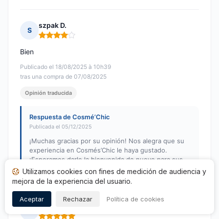
szpak D.
S
Nota: 4 de 5
Bien
Publicado el 18/08/2025 à 10h39
tras una compra de 07/08/2025
Opinión traducida
Respuesta de Cosmé’Chic
Publicada el 05/12/2025
¡Muchas gracias por su opinión! Nos alegra que su
experiencia en Cosmés’Chic le haya gustado.
¡Esperamos darle la bienvenida de nuevo para sus
próximos deseos de belleza!
Utilizamos cookies con fines de medición de audiencia y
mejora de la experiencia del usuario.
Aceptar
Rechazar
Política de cookies
Ryna Z.
R