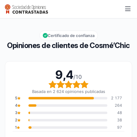
Cosmé’Chic
9,4/10
Calificación global: 9,4 de 10
Certificado de confianza
Opiniones de clientes de Cosmé’Chic
9,4
/10
Calificación global: 9,4
Basada en 2 624 opiniones publicadas
5
2 177
4
264
3
48
2
38
1
97