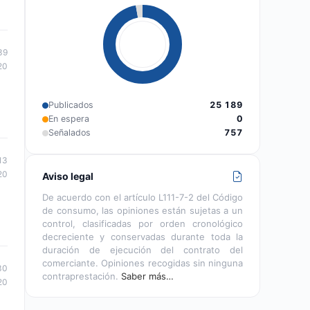
39
20
Publicados
25 189
En espera
0
Señalados
757
13
20
Aviso legal
De acuerdo con el artículo L111-7-2 del Código
de consumo, las opiniones están sujetas a un
control, clasificadas por orden cronológico
decreciente y conservadas durante toda la
duración de ejecución del contrato del
comerciante. Opiniones recogidas sin ninguna
30
contraprestación.
Saber más…
20