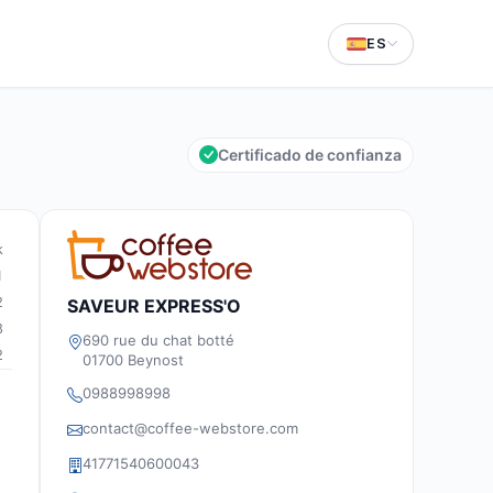
ES
Certificado de confianza
k
1
2
SAVEUR EXPRESS'O
8
690 rue du chat botté
2
01700 Beynost
0988998998
contact@coffee-webstore.com
41771540600043