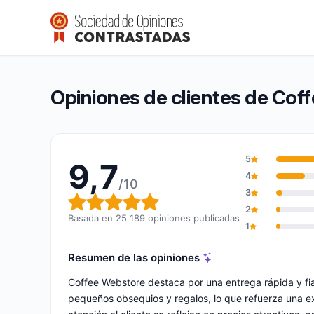
Coffee Webstore
9,7/10
(25 189 opiniones)
Calificación global: 9,7 de 10
Opiniones de clientes de Cof
5
9,7
4
/10
3
Calificación global: 9,7 de 10
2
Basada en 25 189 opiniones publicadas
1
Resumen de las opiniones
Coffee Webstore destaca por una entrega rápida y fi
pequeños obsequios y regalos, lo que refuerza una e