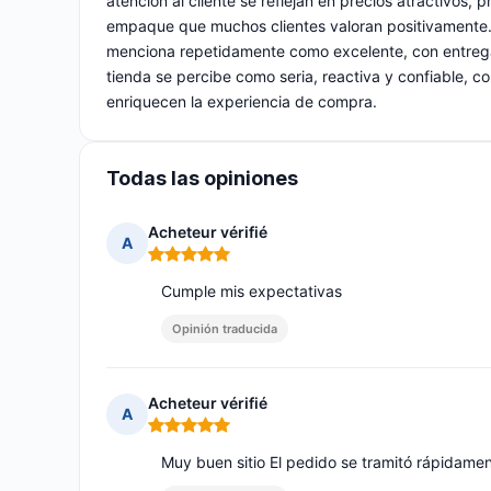
atención al cliente se reflejan en precios atractivos,
empaque que muchos clientes valoran positivamente. L
menciona repetidamente como excelente, con entregas
tienda se percibe como seria, reactiva y confiable, co
enriquecen la experiencia de compra.
Todas las opiniones
Acheteur vérifié
A
Nota: 5 de 5
Cumple mis expectativas
Opinión traducida
Acheteur vérifié
A
Nota: 5 de 5
Muy buen sitio El pedido se tramitó rápidame