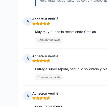
Hola, estamos consultando con el transporti
Acheteur vérifié
A
Nota: 5 de 5
Muy muy bueno lo recomiendo Gracias
Opinión traducida
Acheteur vérifié
A
Nota: 5 de 5
Entrega super rápida, según lo solicitado y 
Opinión traducida
Acheteur vérifié
A
Nota: 5 de 5
inpeccable merci