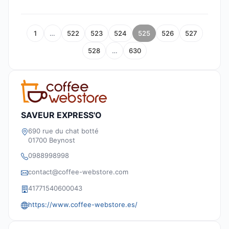
1
…
522
523
524
525
526
527
528
…
630
SAVEUR EXPRESS'O
690 rue du chat botté
01700 Beynost
0988998998
contact@coffee-webstore.com
41771540600043
https://www.coffee-webstore.es/