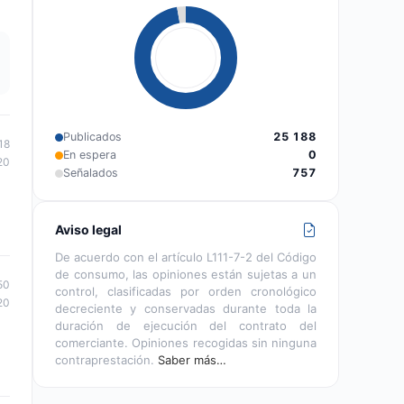
Publicados
25 188
18
En espera
0
20
Señalados
757
Aviso legal
De acuerdo con el artículo L111-7-2 del Código
de consumo, las opiniones están sujetas a un
50
control, clasificadas por orden cronológico
20
decreciente y conservadas durante toda la
duración de ejecución del contrato del
comerciante. Opiniones recogidas sin ninguna
contraprestación.
Saber más…