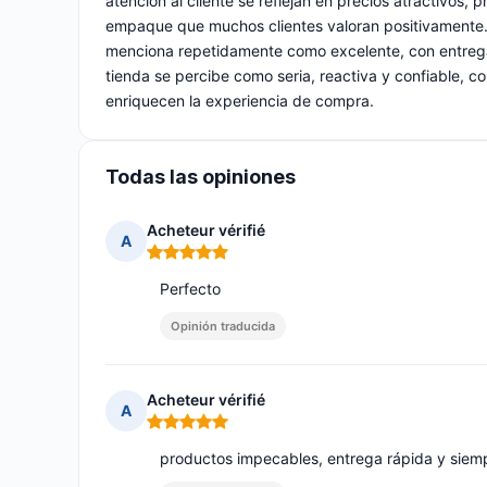
atención al cliente se reflejan en precios atractivos,
empaque que muchos clientes valoran positivamente. L
menciona repetidamente como excelente, con entregas
tienda se percibe como seria, reactiva y confiable, co
enriquecen la experiencia de compra.
Todas las opiniones
Acheteur vérifié
A
Nota: 5 de 5
Perfecto
Opinión traducida
Acheteur vérifié
A
Nota: 5 de 5
productos impecables, entrega rápida y siemp