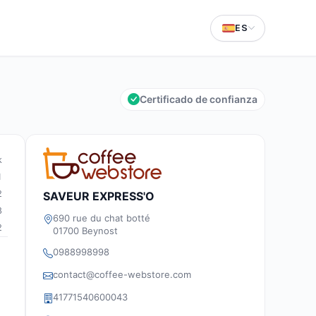
ES
Certificado de confianza
k
1
2
SAVEUR EXPRESS'O
8
690 rue du chat botté
2
01700 Beynost
0988998998
contact@coffee-webstore.com
41771540600043