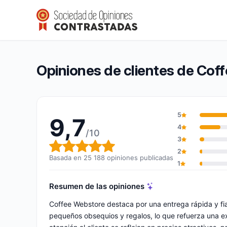
Coffee Webstore
9,7/10
(25 188 opiniones)
Calificación global: 9,7 de 10
Opiniones de clientes de Cof
5
9,7
4
/10
3
Calificación global: 9,7 de 10
2
Basada en 25 188 opiniones publicadas
1
Resumen de las opiniones
Coffee Webstore destaca por una entrega rápida y fi
pequeños obsequios y regalos, lo que refuerza una e