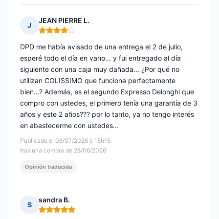
JEAN PIERRE L.
J
Nota: 4 de 5
DPD me había avisado de una entrega el 2 de julio,
esperé todo el día en vano... y fui entregado al día
siguiente con una caja muy dañada... ¿Por qué no
utilizan COLISSIMO que funciona perfectamente
bien...? Además, es el segundo Expresso Delonghi que
compro con ustedes, el primero tenía una garantía de 3
años y este 2 años??? por lo tanto, ya no tengo interés
en abastecerme con ustedes...
Publicado el 06/07/2026 à 15h16
tras una compra de 28/06/2026
Opinión traducida
sandra B.
S
Nota: 5 de 5