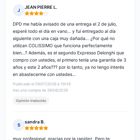
JEAN PIERRE L.
J
Nota: 4 de 5
DPD me había avisado de una entrega el 2 de julio,
esperé todo el día en vano... y fui entregado al día
siguiente con una caja muy dañada... ¿Por qué no
utilizan COLISSIMO que funciona perfectamente
bien...? Además, es el segundo Expresso Delonghi que
compro con ustedes, el primero tenía una garantía de 3
años y este 2 años??? por lo tanto, ya no tengo interés
en abastecerme con ustedes...
Publicado el 06/07/2026 à 15h16
tras una compra de 28/06/2026
Opinión traducida
sandra B.
S
Nota: 5 de 5
muy profesional, gracias por la rapidez. Pero te