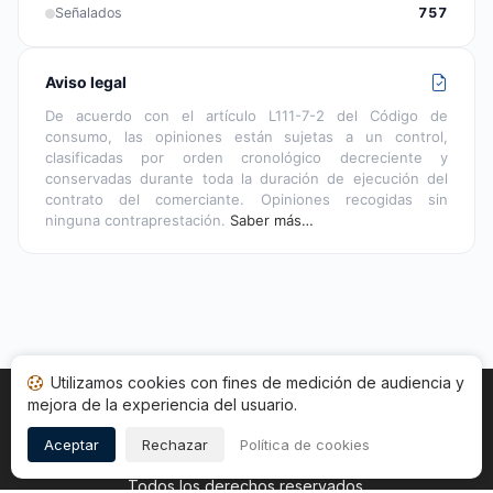
Señalados
757
Aviso legal
De acuerdo con el artículo L111-7-2 del Código de
consumo, las opiniones están sujetas a un control,
clasificadas por orden cronológico decreciente y
conservadas durante toda la duración de ejecución del
contrato del comerciante. Opiniones recogidas sin
ninguna contraprestación.
Saber más…
Utilizamos cookies con fines de medición de audiencia y
mejora de la experiencia del usuario.
Inicio
Estado opiniones
Categorías
CGU
Cookies
Legal
Aceptar
Rechazar
Política de cookies
Copyright © 2026
Sociedad de Opiniones Contrastadas
.
Todos los derechos reservados.