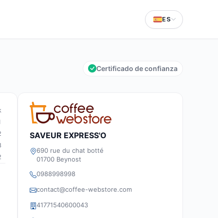
ES
Certificado de confianza
k
1
2
SAVEUR EXPRESS'O
8
690 rue du chat botté
2
01700 Beynost
0988998998
contact@coffee-webstore.com
41771540600043