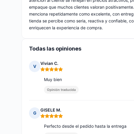
atención al cliente se reflejan en precios atractivos,
empaque que muchos clientes valoran positivamente. L
menciona repetidamente como excelente, con entregas
tienda se percibe como seria, reactiva y confiable, co
enriquecen la experiencia de compra.
Todas las opiniones
Vivian C.
V
Nota: 5 de 5
Muy bien
Opinión traducida
GISELE M.
G
Nota: 5 de 5
Perfecto desde el pedido hasta la entrega