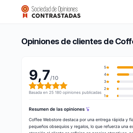
Coffee Webstore
9,7/10
(25 180 opiniones)
Calificación global: 9,7 de 10
Opiniones de clientes de Cof
5
9,7
4
/10
3
Calificación global: 9,7 de 10
2
Basada en 25 180 opiniones publicadas
1
Resumen de las opiniones
Coffee Webstore destaca por una entrega rápida y fi
pequeños obsequios y regalos, lo que refuerza una e