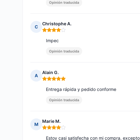
Opinión traducida
Christophe A.
C
Nota: 4 de 5
Impec
Opinión traducida
Alain G.
A
Nota: 5 de 5
Entrega rápida y pedido conforme
Opinión traducida
Marie M.
M
Nota: 4 de 5
Estoy casi satisfecha con mi compra, except