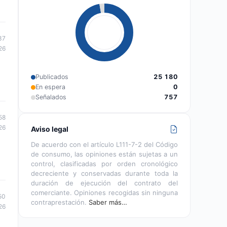
37
26
Publicados
25 180
En espera
0
Señalados
757
58
26
Aviso legal
De acuerdo con el artículo L111-7-2 del Código
de consumo, las opiniones están sujetas a un
control, clasificadas por orden cronológico
decreciente y conservadas durante toda la
duración de ejecución del contrato del
comerciante. Opiniones recogidas sin ninguna
50
contraprestación.
Saber más…
26