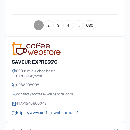
1
2
3
4
…
630
SAVEUR EXPRESS'O
690 rue du chat botté
01700 Beynost
0988998998
contact@coffee-webstore.com
41771540600043
https://www.coffee-webstore.es/