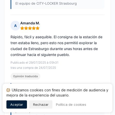
El equipo de CITY-LOCKER Strasbourg
Amanda M.
A
Nota: 5 de 5
Rápido, fácil y asequible. El consigna de la estación de
tren estaba lleno, pero esto nos permitió explorar la
ciudad de Estrasburgo durante unas horas antes de
continuar hacia el siguiente pueblo.
Publicado el 29/07/2025 à 05h31
tras una compra de 24/07/2025
Opinión traducida
Respuesta de CITY-LOCKER Strasbourg
Utilizamos cookies con fines de medición de audiencia y
Publicada el 30/07/2025
mejora de la experiencia del usuario.
Querida Amanda,
Aceptar
Rechazar
Política de cookies
¡Gracias por tu maravillosa reseña! Estamos