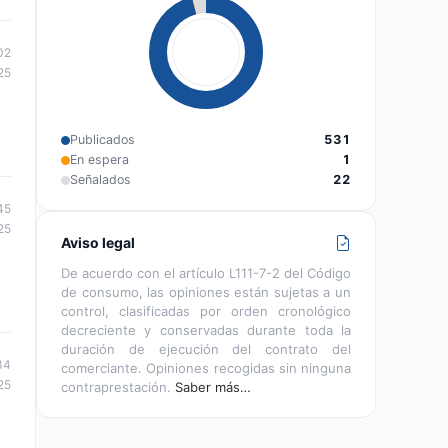
02
25
Publicados
531
En espera
1
Señalados
22
45
25
Aviso legal
De acuerdo con el artículo L111-7-2 del Código
de consumo, las opiniones están sujetas a un
control, clasificadas por orden cronológico
decreciente y conservadas durante toda la
duración de ejecución del contrato del
34
comerciante. Opiniones recogidas sin ninguna
25
contraprestación.
Saber más…