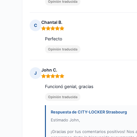
Opinión traducida
Chantal B.
C
Nota: 5 de 5
Perfecto
Opinión traducida
John C.
J
Nota: 5 de 5
Funcionó genial, gracias
Opinión traducida
Respuesta de CITY-LOCKER Strasbourg
Estimado John,
¡Gracias por tus comentarios positivos! Nos 