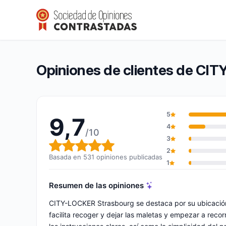
CITY-LOCKER Strasbourg
9,7/10
(531 opiniones)
Calificación global: 9,7 de 10
Opiniones de clientes de CI
5
9,7
4
/10
3
Calificación global: 9,7 de 10
2
Basada en 531 opiniones publicadas
1
Resumen de las opiniones
CITY-LOCKER Strasbourg se destaca por su ubicación 
facilita recoger y dejar las maletas y empezar a recor