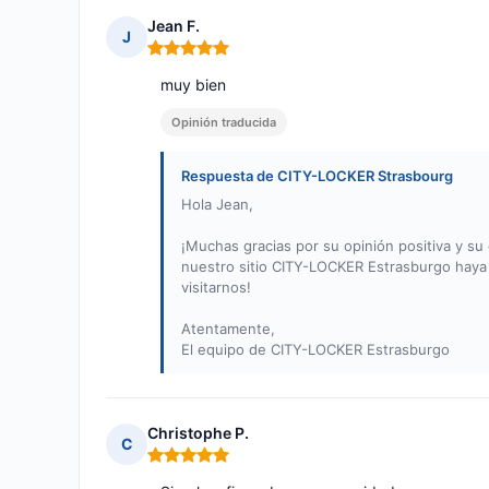
Jean F.
J
Nota: 5 de 5
muy bien
Opinión traducida
Respuesta de CITY-LOCKER Strasbourg
Hola Jean,
¡Muchas gracias por su opinión positiva y su
nuestro sitio CITY-LOCKER Estrasburgo haya e
visitarnos!
Atentamente,
El equipo de CITY-LOCKER Estrasburgo
Christophe P.
C
Nota: 5 de 5