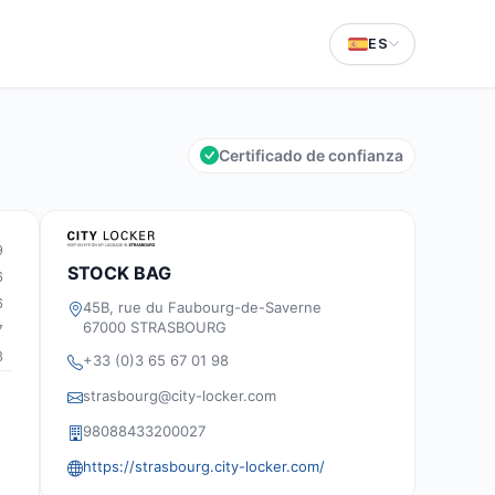
ES
Certificado de confianza
9
STOCK BAG
6
6
45B, rue du Faubourg-de-Saverne
67000 STRASBOURG
7
3
+33 (0)3 65 67 01 98
strasbourg@city-locker.com
98088433200027
https://strasbourg.city-locker.com/