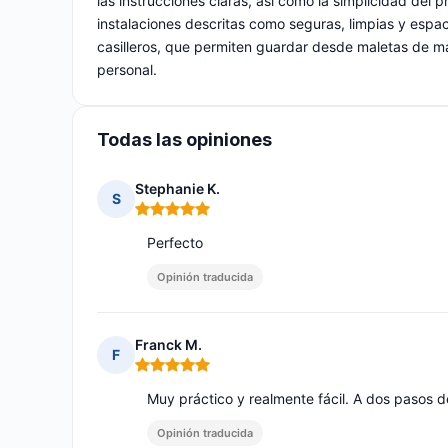
las instrucciones claras, así como la simplicidad del
instalaciones descritas como seguras, limpias y espaci
casilleros, que permiten guardar desde maletas de m
personal.
Todas las opiniones
Stephanie K.
S
Nota: 5 de 5
Perfecto
Opinión traducida
Franck M.
F
Nota: 5 de 5
Muy práctico y realmente fácil. A dos pasos d
Opinión traducida