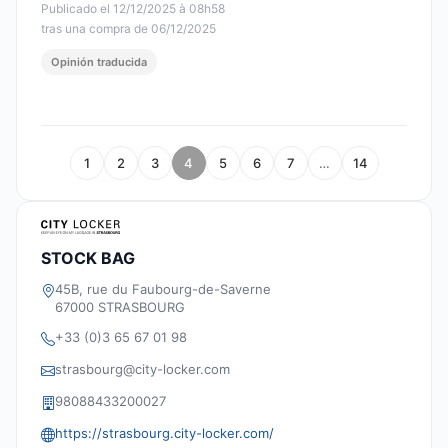
Publicado el 12/12/2025 à 08h58
tras una compra de 06/12/2025
Opinión traducida
1
2
3
4
5
6
7
…
14
STOCK BAG
45B, rue du Faubourg-de-Saverne
67000 STRASBOURG
+33 (0)3 65 67 01 98
strasbourg@city-locker.com
98088433200027
https://strasbourg.city-locker.com/