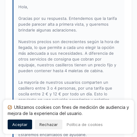
Hola,
Gracias por su respuesta. Entendemos que la tarifa
puede parecer alta a primera vista, y queremos
brindarle algunas aclaraciones.
Nuestros precios son decrecientes según la hora de
llegada, lo que permite a cada uno elegir la opción
más adecuada a sus necesidades. A diferencia de
otros servicios de consigna que cobran por
equipaje, nuestros casilleros tienen un precio fijo y
pueden contener hasta 4 maletas de cabina.
La mayoría de nuestros usuarios comparten un
casillero entre 3 o 4 personas, por una tarifa que
oscila entre 2 € y 12 € por todo un día. Esto lo
convierte en una solución económica y práctica,
especialmente en el centro de la ciudad, con acceso
Utilizamos cookies con fines de medición de audiencia y
libre entre las 8 a.m. y las 10 p.m.
mejora de la experiencia del usuario.
Si tiene alguna pregunta o necesita un consejo para
Aceptar
Rechazar
Política de cookies
optimizar su reserva, no dude en contactarnos.
Estaremos encantados de ayudarle.