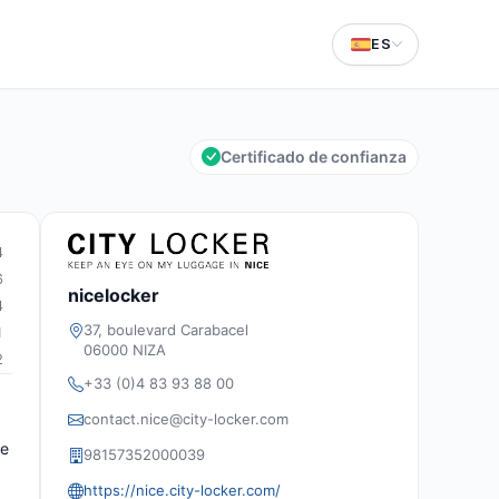
ES
Certificado de confianza
4
6
nicelocker
4
37, boulevard Carabacel
1
06000 NIZA
2
+33 (0)4 83 93 88 00
contact.nice@city-locker.com
ue
98157352000039
https://nice.city-locker.com/