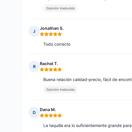
Opinión traducida
Jonathan S.
J
Nota: 5 de 5
Todo correcto
Rachel T.
R
Nota: 5 de 5
Buena relación calidad-precio, fácil de encon
Opinión traducida
Dana M.
D
Nota: 5 de 5
La taquilla era lo suficientemente grande pa