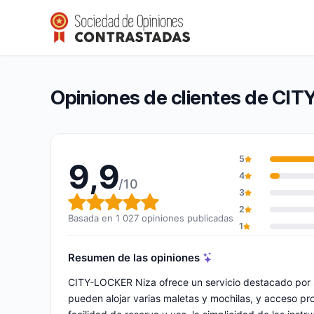
CITY-LOCKER Niza
9,9/10
(1 027 opiniones)
Calificación global: 9,9 de 10
Opiniones de clientes de CI
5
9,9
4
/10
3
Calificación global: 9,9 de 10
2
Basada en 1 027 opiniones publicadas
1
Resumen de las opiniones
CITY-LOCKER Niza ofrece un servicio destacado por su
pueden alojar varias maletas y mochilas, y acceso pr