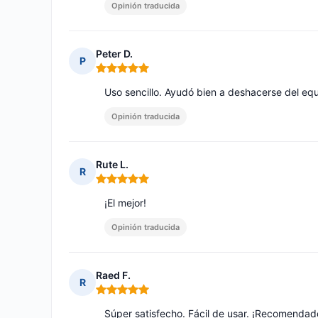
Opinión traducida
Peter D.
P
Nota: 5 de 5
Uso sencillo. Ayudó bien a deshacerse del eq
Opinión traducida
Rute L.
R
Nota: 5 de 5
¡El mejor!
Opinión traducida
Raed F.
R
Nota: 5 de 5
Súper satisfecho. Fácil de usar. ¡Recomendad