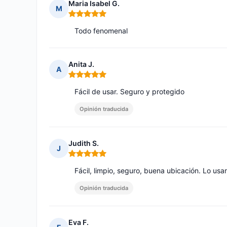
Maria Isabel G.
M
Nota: 5 de 5
Todo fenomenal
Anita J.
A
Nota: 5 de 5
Fácil de usar. Seguro y protegido
Opinión traducida
Judith S.
J
Nota: 5 de 5
Fácil, limpio, seguro, buena ubicación. Lo usa
Opinión traducida
Eva F.