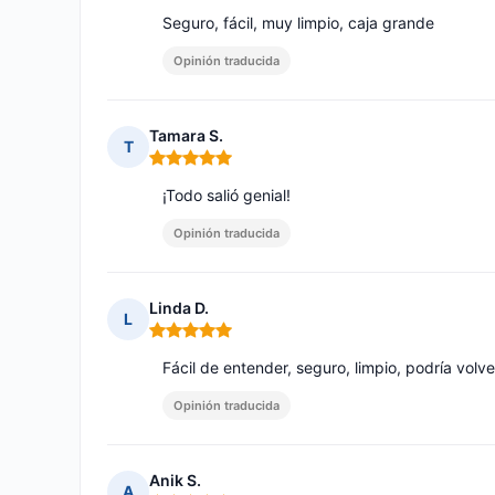
Seguro, fácil, muy limpio, caja grande
Opinión traducida
Tamara S.
T
Nota: 5 de 5
¡Todo salió genial!
Opinión traducida
Linda D.
L
Nota: 5 de 5
Fácil de entender, seguro, limpio, podría volv
Opinión traducida
Anik S.
A