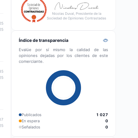
Nicolas Duval, Presidente de la
Sociedad de Opiniones Contrastadas
25
25
Índice de transparencia
Evalúe por sí mismo la calidad de las
opiniones dejadas por los clientes de este
comerciante.
45
25
Publicados
1 027
07
En espera
0
25
Señalados
0