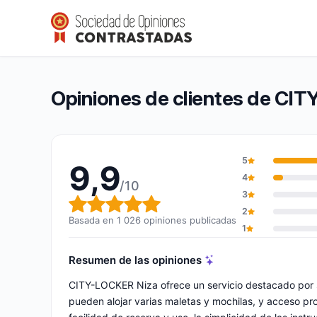
CITY-LOCKER Niza
9,9/10
(1 026 opiniones)
Calificación global: 9,9 de 10
Opiniones de clientes de CI
5
9,9
4
/10
3
Calificación global: 9,9 de 10
2
Basada en 1 026 opiniones publicadas
1
Resumen de las opiniones
CITY-LOCKER Niza ofrece un servicio destacado por su
pueden alojar varias maletas y mochilas, y acceso pr