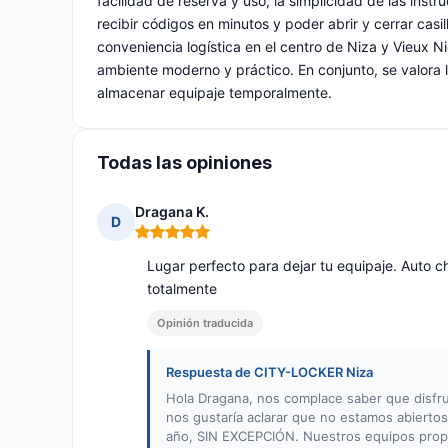
facilidad de reserva y uso, la simplicidad de las inst
recibir códigos en minutos y poder abrir y cerrar casi
conveniencia logística en el centro de Niza y Vieux Ni
ambiente moderno y práctico. En conjunto, se valora l
almacenar equipaje temporalmente.
Todas las opiniones
Dragana K.
D
Nota: 5 de 5
Lugar perfecto para dejar tu equipaje. Auto 
totalmente
Opinión traducida
Respuesta de CITY-LOCKER Niza
Hola Dragana, nos complace saber que disfr
nos gustaría aclarar que no estamos abiertos
año, SIN EXCEPCIÓN. Nuestros equipos propo