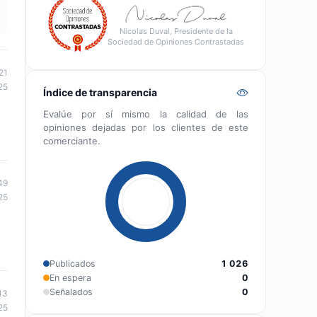
Nicolas Duval, Presidente de la
Sociedad de Opiniones Contrastadas
21
25
Índice de transparencia
Evalúe por sí mismo la calidad de las
opiniones dejadas por los clientes de este
comerciante.
49
25
Publicados
1 026
En espera
0
Señalados
0
13
25