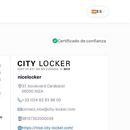
ES
Certificado de confianza
3
6
nicelocker
4
37, boulevard Carabacel
1
06000 NIZA
2
+33 (0)4 83 93 88 00
contact.nice@city-locker.com
ue
98157352000039
https://nice.city-locker.com/