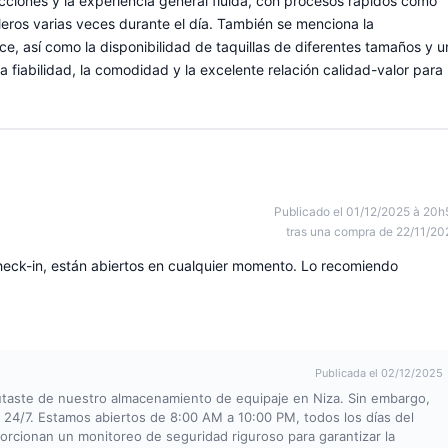
rucciones y la experiencia general fluida, con procesos rápidos como
lleros varias veces durante el día. También se menciona la
ce, así como la disponibilidad de taquillas de diferentes tamaños y u
a fiabilidad, la comodidad y la excelente relación calidad-valor para
Publicado el 01/12/2025 à 20h
tras una compra de 22/11/20
check-in, están abiertos en cualquier momento. Lo recomiendo
Publicada el 02/12/2025
utaste de nuestro almacenamiento de equipaje en Niza. Sin embargo,
 24/7. Estamos abiertos de 8:00 AM a 10:00 PM, todos los días del
rcionan un monitoreo de seguridad riguroso para garantizar la