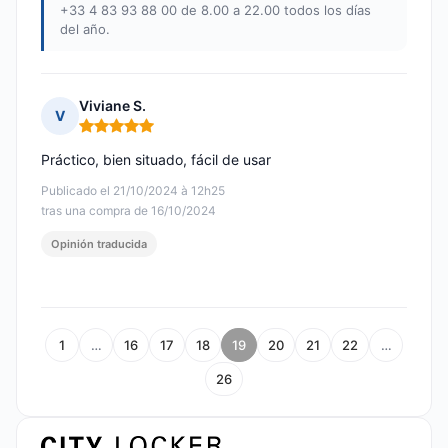
+33 4 83 93 88 00 de 8.00 a 22.00 todos los días
del año.
Viviane S.
V
Nota: 5 de 5
Práctico, bien situado, fácil de usar
Publicado el 21/10/2024 à 12h25
tras una compra de 16/10/2024
Opinión traducida
1
…
16
17
18
19
20
21
22
…
26