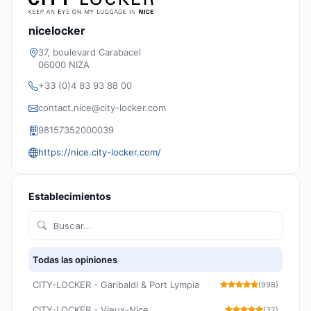
nicelocker
37, boulevard Carabacel
06000 NIZA
+33 (0)4 83 93 88 00
contact.nice@city-locker.com
98157352000039
https://nice.city-locker.com/
Establecimientos
Todas las opiniones
CITY-LOCKER - Garibaldi & Port Lympia
(998)
CITY-LOCKER - Vieux-Nice
(32)