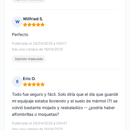
Wilfried S.
W
Nota: 5 de 5
Perfecto
Publicado el 24/04/2025 à 04h17
tras una compra de 16/04/2025
Opinión traducida
Eric O.
E
Nota: 5 de 5
Todo fue seguro y fácil. Solo diría que el día que guardé
mi equipaje estaba lloviendo y el suelo de mármol (?) se
volvió bastante mojado y resbaladizo -- ¿podría haber
alfombrillas o moquetas?
Publicado el 24/04/2025 à 00h47
tras una compra de 16/04/2025