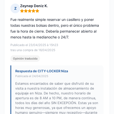
Zeynep Deniz K.
Z
Nota: 5 de 5
Fue realmente simple reservar un casillero y poner
todas nuestras bolsas dentro, pero el único problema
fue la hora de cierre. Debería permanecer abierto al
menos hasta la medianoche o 24/7.
Publicado el 23/04/2025 à 15h23
tras una compra de 16/04/2025
Opinión traducida
Respuesta de CITY-LOCKER Niza
Publicada el 24/04/2025
Estamos encantados de saber que disfrutó de su
visita a nuestra instalación de almacenamiento de
equipaje en Niza. De hecho, nuestro horario de
apertura es de 8 AM a 10 PM, de manera continua,
todos los días del año SIN EXCEPCIÓN. Estas ya son
horas muy generosas, ya que ofrecemos un apoyo
humano genuino—siempre muy receptivo—durante