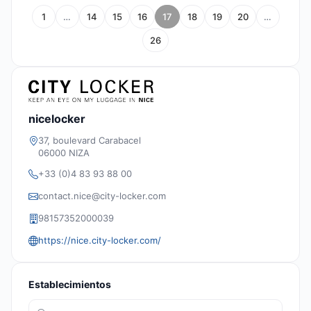
1
…
14
15
16
17
18
19
20
…
26
nicelocker
37, boulevard Carabacel
06000 NIZA
+33 (0)4 83 93 88 00
contact.nice@city-locker.com
98157352000039
https://nice.city-locker.com/
Establecimientos