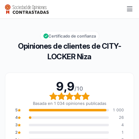
CITY-LOCKER Niza
9,9/10
Calificación global: 9,9 de 10
Certificado de confianza
Opiniones de clientes de CITY-
LOCKER Niza
9,9
/10
Calificación global: 9,9
Basada en 1 034 opiniones publicadas
5
1 000
4
26
3
4
2
1