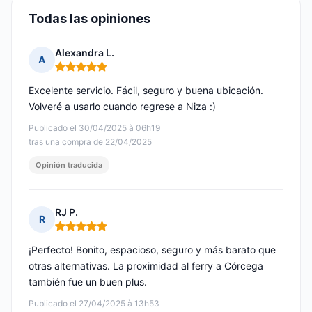
Todas las opiniones
Alexandra L.
A
Nota: 5 de 5
Excelente servicio. Fácil, seguro y buena ubicación.
Volveré a usarlo cuando regrese a Niza :)
Publicado el 30/04/2025 à 06h19
tras una compra de 22/04/2025
Opinión traducida
RJ P.
R
Nota: 5 de 5
¡Perfecto! Bonito, espacioso, seguro y más barato que
otras alternativas. La proximidad al ferry a Córcega
también fue un buen plus.
Publicado el 27/04/2025 à 13h53