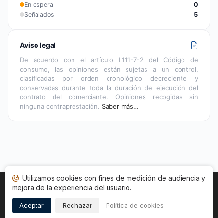
En espera
0
Señalados
5
Aviso legal
De acuerdo con el artículo L111-7-2 del Código de
consumo, las opiniones están sujetas a un control,
clasificadas por orden cronológico decreciente y
conservadas durante toda la duración de ejecución del
contrato del comerciante. Opiniones recogidas sin
ninguna contraprestación.
Saber más…
Utilizamos cookies con fines de medición de audiencia y
mejora de la experiencia del usuario.
Inicio
Estado opiniones
Categorías
CGU
Cookies
Legal
Aceptar
Rechazar
Política de cookies
Copyright © 2026
Sociedad de Opiniones Contrastadas
.