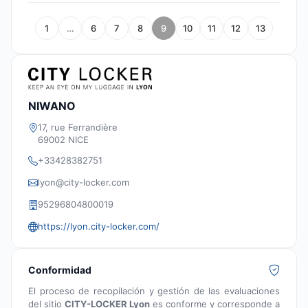
1
…
6
7
8
9
10
11
12
13
NIWANO
17, rue Ferrandière
69002 NICE
+33428382751
lyon@city-locker.com
95296804800019
https://lyon.city-locker.com/
Conformidad
El proceso de recopilación y gestión de las evaluaciones
del sitio
CITY-LOCKER Lyon
es conforme y corresponde a