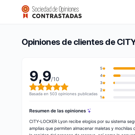
CITY-LOCKER Lyon
9,9/10
(503 opiniones)
Calificación global: 9,9 de 10
Opiniones de clientes de CI
5
9,9
4
/10
3
Calificación global: 9,9 de 10
2
Basada en 503 opiniones publicadas
1
Resumen de las opiniones
CITY-LOCKER Lyon recibe elogios por su sistema segur
amplias que permiten almacenar maletas y mochilas có