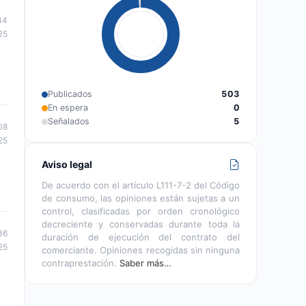
44
25
Publicados
503
En espera
0
Señalados
5
08
25
Aviso legal
De acuerdo con el artículo L111-7-2 del Código
de consumo, las opiniones están sujetas a un
control, clasificadas por orden cronológico
decreciente y conservadas durante toda la
36
duración de ejecución del contrato del
25
comerciante. Opiniones recogidas sin ninguna
contraprestación.
Saber más…