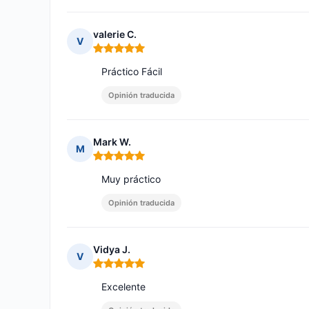
valerie C.
V
Nota: 5 de 5
Práctico Fácil
Opinión traducida
Mark W.
M
Nota: 5 de 5
Muy práctico
Opinión traducida
Vidya J.
V
Nota: 5 de 5
Excelente