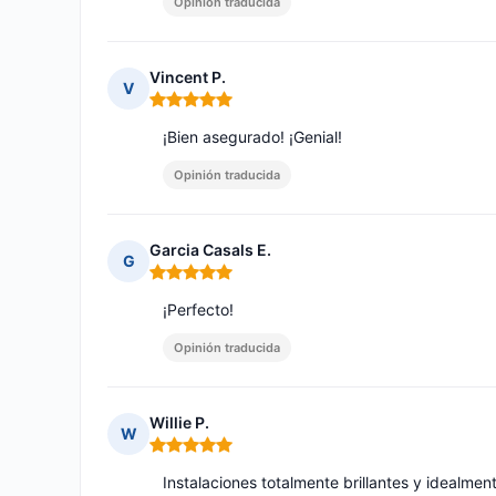
Opinión traducida
Vincent P.
V
Nota: 5 de 5
¡Bien asegurado! ¡Genial!
Opinión traducida
Garcia Casals E.
G
Nota: 5 de 5
¡Perfecto!
Opinión traducida
Willie P.
W
Nota: 5 de 5
Instalaciones totalmente brillantes y idealmen