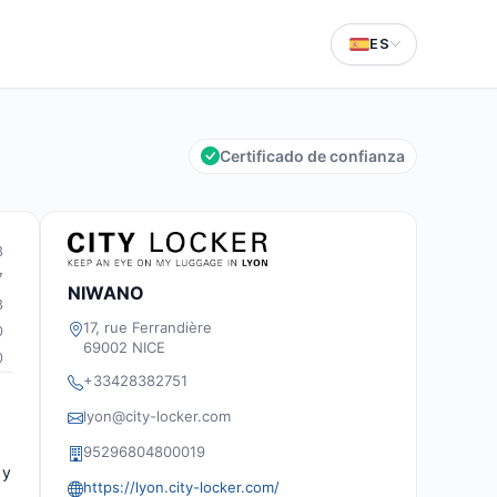
ES
Certificado de confianza
3
7
NIWANO
3
17, rue Ferrandière
0
69002 NICE
0
+33428382751
lyon@city-locker.com
95296804800019
 y
https://lyon.city-locker.com/