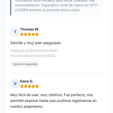
volúmenes determinados para evitar cualquier mal
funcionamiento. Esperamos verle de nuevo en CITY-
LOCKER durante su próxima visita a Lyon.
Thomas W.
T
Nota: 5 de 5
Sencillo y muy bien asegurado
Publicado el 08/05/2025 à 09h47
tras una compra de 03/05/2025
Opinión traducida
Gene G.
G
Nota: 5 de 5
Muy fácil de usar, muy céntrico. Fue perfecto, nos
permitió explorar hasta que pudimos registrarnos en
nuestro alojamiento.