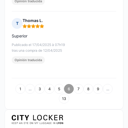
Opinión traducida
Thomas L.
T
Nota: 5 de 5
Superior
Publicado el 17/04/2025 à 07h19
tras una compra de 12/04/2025
Opinión traducida
1
…
3
4
5
6
7
8
9
…
13