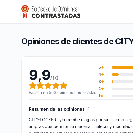
CITY-LOCKER Lyon
9,9/10
(503 opiniones)
Calificación global: 9,9 de 10
Opiniones de clientes de CI
5
9,9
4
/10
3
Calificación global: 9,9 de 10
2
Basada en 503 opiniones publicadas
1
Resumen de las opiniones
CITY-LOCKER Lyon recibe elogios por su sistema segur
amplias que permiten almacenar maletas y mochilas có