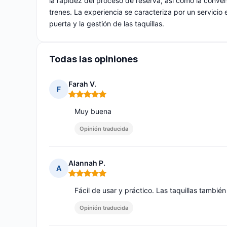
la rapidez del proceso de reserva, así como la conven
trenes. La experiencia se caracteriza por un servicio e
puerta y la gestión de las taquillas.
Todas las opiniones
Farah V.
F
Nota: 5 de 5
Muy buena
Opinión traducida
Alannah P.
A
Nota: 5 de 5
Fácil de usar y práctico. Las taquillas tambi
Opinión traducida