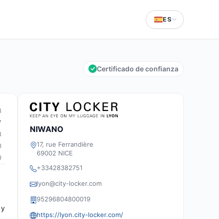
ES
Certificado de confianza
3
7
NIWANO
3
17, rue Ferrandière
0
69002 NICE
0
+33428382751
lyon@city-locker.com
95296804800019
 y
https://lyon.city-locker.com/