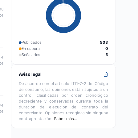
08
24
Publicados
503
En espera
0
Señalados
5
14
24
Aviso legal
De acuerdo con el artículo L111-7-2 del Código
de consumo, las opiniones están sujetas a un
control, clasificadas por orden cronológico
decreciente y conservadas durante toda la
34
duración de ejecución del contrato del
24
comerciante. Opiniones recogidas sin ninguna
contraprestación.
Saber más…