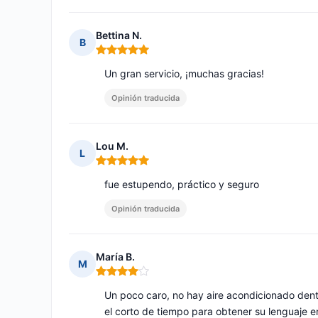
Bettina N.
B
Nota: 5 de 5
Un gran servicio, ¡muchas gracias!
Opinión traducida
Lou M.
L
Nota: 5 de 5
fue estupendo, práctico y seguro
Opinión traducida
María B.
M
Nota: 4 de 5
Un poco caro, no hay aire acondicionado dentro
el corto de tiempo para obtener su lenguaje en