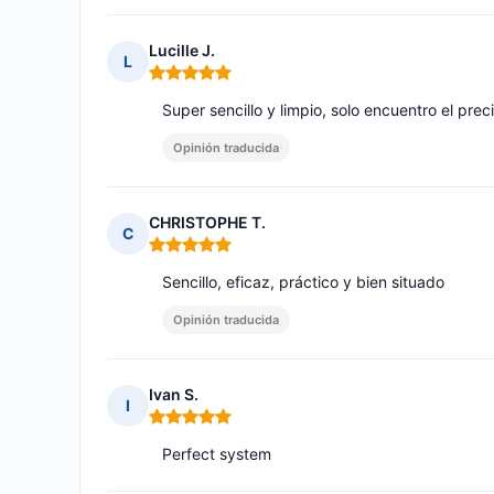
Lucille J.
L
Nota: 5 de 5
Super sencillo y limpio, solo encuentro el pre
Opinión traducida
CHRISTOPHE T.
C
Nota: 5 de 5
Sencillo, eficaz, práctico y bien situado
Opinión traducida
Ivan S.
I
Nota: 5 de 5
Perfect system