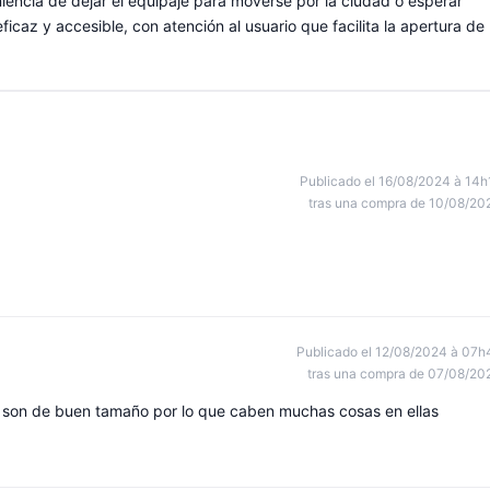
iencia de dejar el equipaje para moverse por la ciudad o esperar
ficaz y accesible, con atención al usuario que facilita la apertura de 
Publicado el 16/08/2024 à 14h
tras una compra de 10/08/20
Publicado el 12/08/2024 à 07h
tras una compra de 07/08/20
én son de buen tamaño por lo que caben muchas cosas en ellas