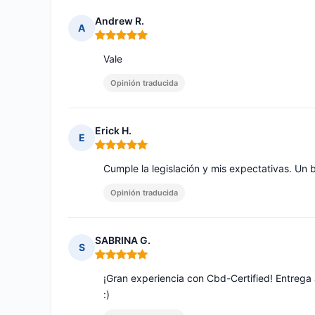
Andrew R.
A
Nota: 5 de 5
Vale
Opinión traducida
Erick H.
E
Nota: 5 de 5
Cumple la legislación y mis expectativas. Un
Opinión traducida
SABRINA G.
S
Nota: 5 de 5
¡Gran experiencia con Cbd-Certified! Entrega
:)