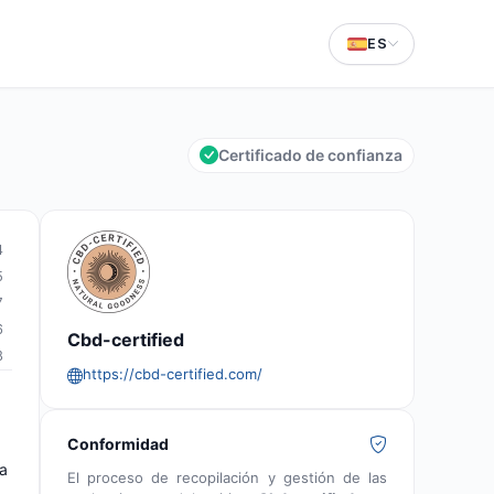
ES
Certificado de confianza
4
5
7
6
Cbd-certified
8
https://cbd-certified.com/
Conformidad
ra
El proceso de recopilación y gestión de las