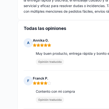
la entrega rápida y discreta, el embalaje cuidado y la
servicial y eficaz para resolver dudas o incidencias. 
con múltiples menciones de pedidos fáciles, envíos r
Todas las opiniones
Annika G.
A
Nota: 5 de 5
Muy buen producto, entrega rápida y bonito 
Opinión traducida
Franck P.
F
Nota: 4 de 5
Contento con mi compra
Opinión traducida