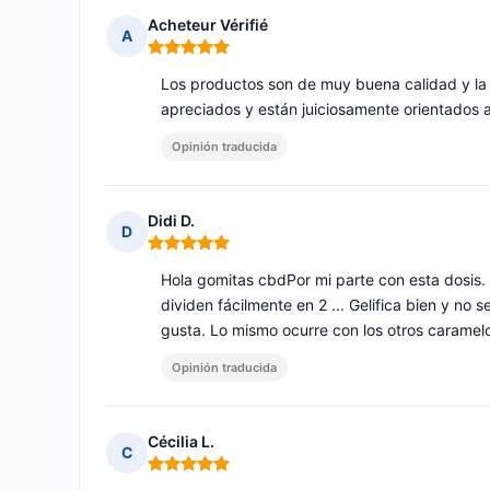
Acheteur Vérifié
A
Nota: 5 de 5
Los productos son de muy buena calidad y la
apreciados y están juiciosamente orientados 
Opinión traducida
Didi D.
D
Nota: 5 de 5
Hola gomitas cbdPor mi parte con esta dosis
dividen fácilmente en 2 ... Gelifica bien y no 
gusta. Lo mismo ocurre con los otros caramelo
Opinión traducida
Cécilia L.
C
Nota: 5 de 5