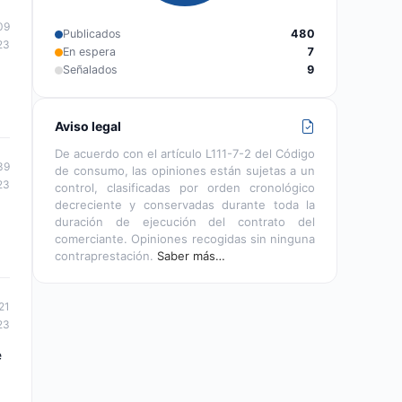
09
Publicados
480
23
En espera
7
Señalados
9
Aviso legal
De acuerdo con el artículo L111-7-2 del Código
39
de consumo, las opiniones están sujetas a un
23
control, clasificadas por orden cronológico
decreciente y conservadas durante toda la
duración de ejecución del contrato del
comerciante. Opiniones recogidas sin ninguna
contraprestación.
Saber más…
21
23
e