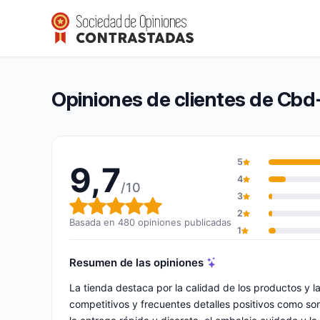
Cbd-certified
9,7/10
(480 opiniones)
Calificación global: 9,7 de 10
Opiniones de clientes de Cbd-
5
9,7
4
/10
3
Calificación global: 9,7 de 10
2
Basada en 480 opiniones publicadas
1
Resumen de las opiniones
La tienda destaca por la calidad de los productos y 
competitivos y frecuentes detalles positivos como sor