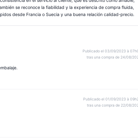
 consistencia en el servicio al cliente, que es descrito como amable,
También se reconoce la fiabilidad y la experiencia de compra fluida,
ápidos desde Francia o Suecia y una buena relación calidad-precio.
Publicado el 03/09/2023 à 07h
tras una compra de 24/08/20
embalaje.
Publicado el 01/09/2023 à 09h
tras una compra de 22/08/20