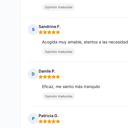
Opinión traducida
Sandrine F.
S
Nota: 5 de 5
Acogida muy amable, atentos a las necesidades
Opinión traducida
Danile P.
D
Nota: 5 de 5
Eficaz, me siento más tranquilo
Opinión traducida
Patricia G.
P
Nota: 5 de 5