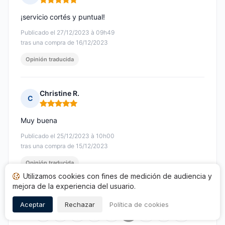
Nota: 5 de 5
¡servicio cortés y puntual!
Publicado el 27/12/2023 à 09h49
tras una compra de 16/12/2023
Opinión traducida
Christine R.
C
Nota: 5 de 5
Muy buena
Publicado el 25/12/2023 à 10h00
tras una compra de 15/12/2023
Opinión traducida
Utilizamos cookies con fines de medición de audiencia y
mejora de la experiencia del usuario.
Aceptar
Rechazar
Política de cookies
1
…
6
7
8
9
10
11
12