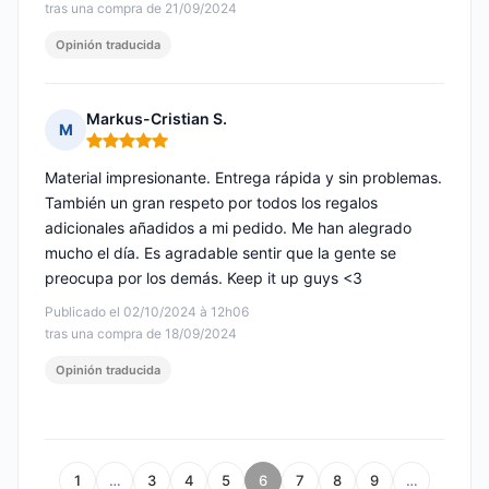
tras una compra de 21/09/2024
Opinión traducida
Markus-Cristian S.
M
Nota: 5 de 5
Material impresionante. Entrega rápida y sin problemas.
También un gran respeto por todos los regalos
adicionales añadidos a mi pedido. Me han alegrado
mucho el día. Es agradable sentir que la gente se
preocupa por los demás. Keep it up guys <3
Publicado el 02/10/2024 à 12h06
tras una compra de 18/09/2024
Opinión traducida
1
…
3
4
5
6
7
8
9
…