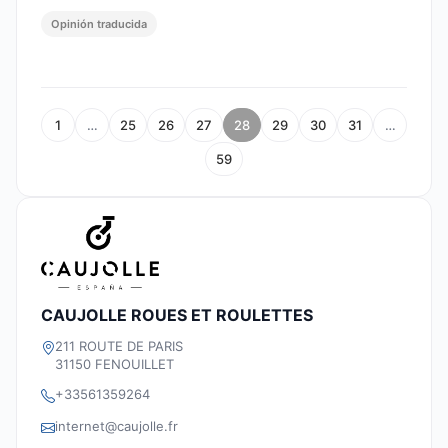
Opinión traducida
1
…
25
26
27
28
29
30
31
…
59
CAUJOLLE ROUES ET ROULETTES
211 ROUTE DE PARIS
31150 FENOUILLET
+33561359264
internet@caujolle.fr