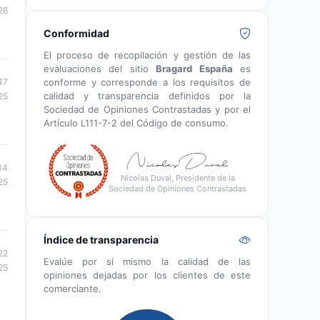
26
Conformidad
El proceso de recopilación y gestión de las
evaluaciones del sitio
Bragard España
es
47
conforme y corresponde a los requisitos de
calidad y transparencia definidos por la
25
Sociedad de Opiniones Contrastadas y por el
Artículo L111-7-2 del Código de consumo.
34
Nicolas Duval, Presidente de la
25
Sociedad de Opiniones Contrastadas
Índice de transparencia
22
Evalúe por sí mismo la calidad de las
25
opiniones dejadas por los clientes de este
comerciante.