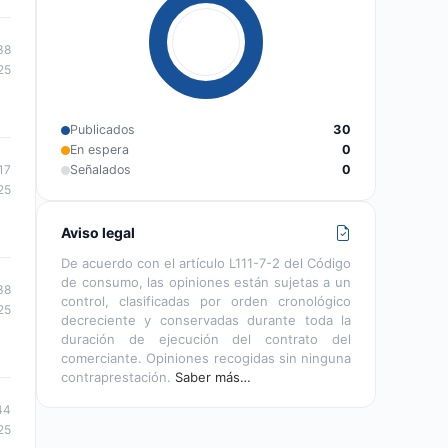
38
25
Publicados
30
En espera
0
17
Señalados
0
25
Aviso legal
De acuerdo con el artículo L111-7-2 del Código
de consumo, las opiniones están sujetas a un
38
control, clasificadas por orden cronológico
25
decreciente y conservadas durante toda la
duración de ejecución del contrato del
comerciante. Opiniones recogidas sin ninguna
contraprestación.
Saber más…
44
25