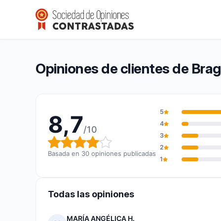
Bragard España
8,7/10
(30 opiniones)
Calificación global: 8,7 de 10
Opiniones de clientes de Bra
5
8,7
4
/10
3
Calificación global: 8,7 de 10
2
Basada en 30 opiniones publicadas
1
Todas las opiniones
MARÍA ANGÉLICA H.