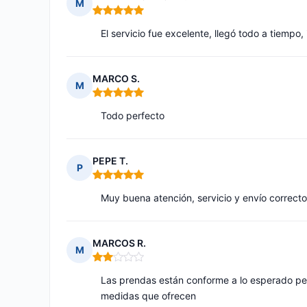
M
Nota: 5 de 5
El servicio fue excelente, llegó todo a tiempo
MARCO S.
M
Nota: 5 de 5
Todo perfecto
PEPE T.
P
Nota: 5 de 5
Muy buena atención, servicio y envío correcto
MARCOS R.
M
Nota: 2 de 5
Las prendas están conforme a lo esperado pero
medidas que ofrecen