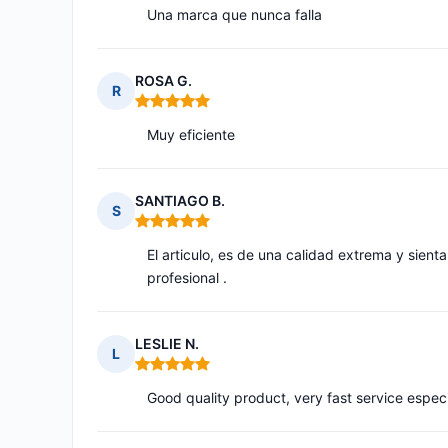
Una marca que nunca falla
ROSA G.
R
Nota: 5 de 5
Muy eficiente
SANTIAGO B.
S
Nota: 5 de 5
El articulo, es de una calidad extrema y sien
profesional .
LESLIE N.
L
Nota: 5 de 5
Good quality product, very fast service especia