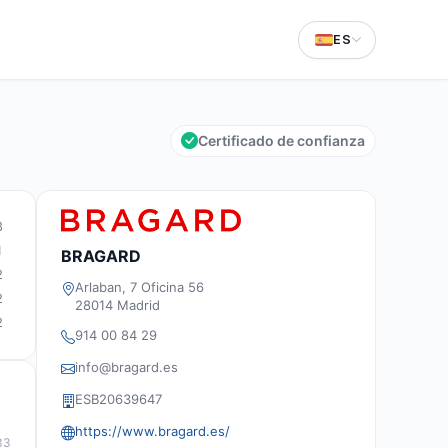
ES
Certificado de confianza
3
1
BRAGARD
2
Arlaban, 7 Oficina 56
2
28014 Madrid
2
914 00 84 29
info@bragard.es
ESB20639647
https://www.bragard.es/
33