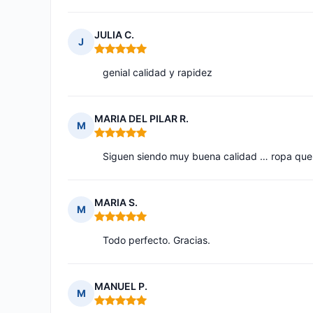
JULIA C.
J
Nota: 5 de 5
genial calidad y rapidez
MARIA DEL PILAR R.
M
Nota: 5 de 5
Siguen siendo muy buena calidad … ropa que
MARIA S.
M
Nota: 5 de 5
Todo perfecto. Gracias.
MANUEL P.
M
Nota: 5 de 5