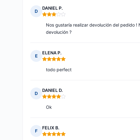
DANIEL P.
D
Nota: 3 de 5
Nos gustaría realizar devolución del pedido !
devolución ?
ELENA P.
E
Nota: 5 de 5
todo perfect
DANIEL D.
D
Nota: 4 de 5
Ok
FELIX B.
F
Nota: 5 de 5