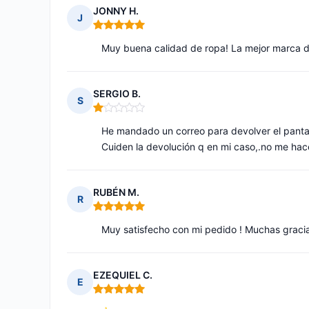
JONNY H.
J
Nota: 5 de 5
Muy buena calidad de ropa! La mejor marca d
SERGIO B.
S
Nota: 1 de 5
He mandado un correo para devolver el pantal
Cuiden la devolución q en mi caso,.no me hac
RUBÉN M.
R
Nota: 5 de 5
Muy satisfecho con mi pedido ! Muchas graci
EZEQUIEL C.
E
Nota: 5 de 5