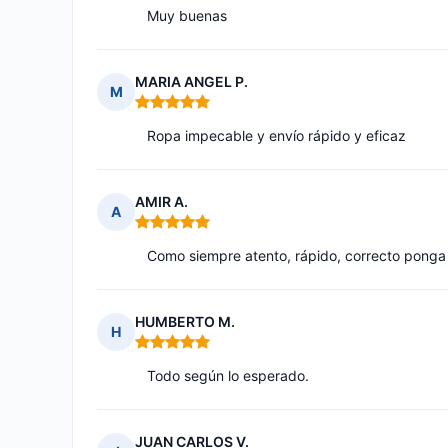
Muy buenas
MARIA ANGEL P.
M
Nota: 5 de 5
Ropa impecable y envío rápido y eficaz
AMIR A.
A
Nota: 5 de 5
Como siempre atento, rápido, correcto ponga 
HUMBERTO M.
H
Nota: 5 de 5
Todo según lo esperado.
JUAN CARLOS V.