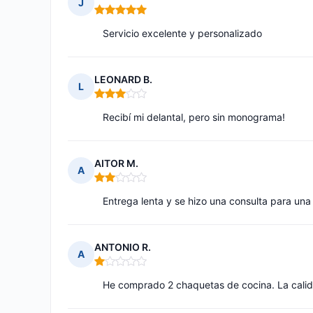
J
Nota: 5 de 5
Servicio excelente y personalizado
LEONARD B.
L
Nota: 3 de 5
Recibí mi delantal, pero sin monograma!
AITOR M.
A
Nota: 2 de 5
Entrega lenta y se hizo una consulta para un
ANTONIO R.
A
Nota: 1 de 5
He comprado 2 chaquetas de cocina. La calid