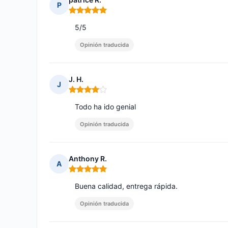
P
Nota: 5 de 5
5/5
Opinión traducida
J. H.
J
Nota: 4 de 5
Todo ha ido genial
Opinión traducida
Anthony R.
A
Nota: 5 de 5
Buena calidad, entrega rápida.
Opinión traducida