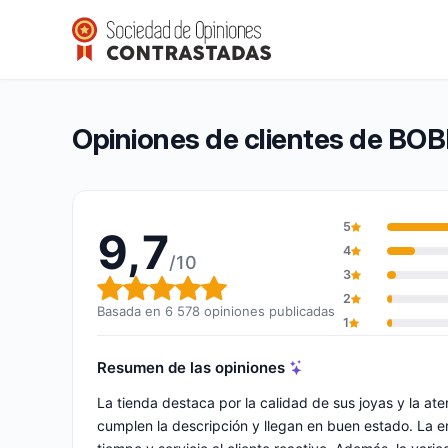
BOBIJOO
9,7/10
(6 578 opiniones)
Calificación global: 9,7 de 10
Opiniones de clientes de BO
5
9,7
4
/10
3
Calificación global: 9,7 de 10
2
Basada en 6 578 opiniones publicadas
1
Resumen de las opiniones
La tienda destaca por la calidad de sus joyas y la at
cumplen la descripción y llegan en buen estado. La e