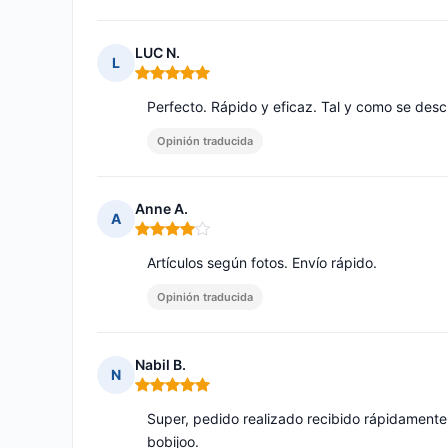
LUC N.
L
Nota: 5 de 5
Perfecto. Rápido y eficaz. Tal y como se descr
Opinión traducida
Anne A.
A
Nota: 4 de 5
Artículos según fotos. Envío rápido.
Opinión traducida
Nabil B.
N
Nota: 5 de 5
Super, pedido realizado recibido rápidamente.
bobijoo.