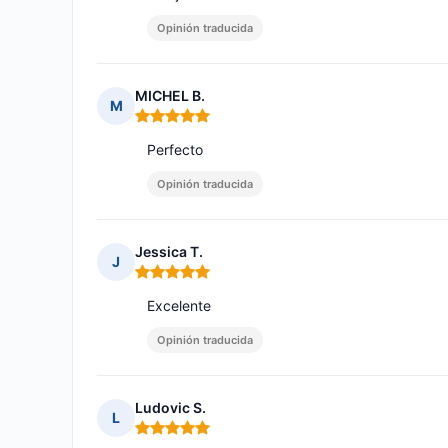
Opinión traducida
MICHEL B.
M
Nota: 5 de 5
Perfecto
Opinión traducida
Jessica T.
J
Nota: 5 de 5
Excelente
Opinión traducida
Ludovic S.
L
Nota: 5 de 5