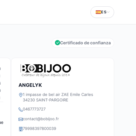
ES
Certificado de confianza
0
1
6
ANGELYK
0
1 impasse de bel air ZAE Emile Carles
1
34230 SAINT-PARGOIRE
0467773727
contact@bobijoo.fr
ue
79998397800039