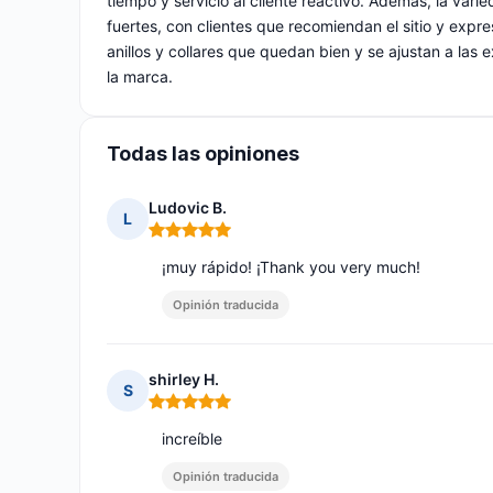
tiempo y servicio al cliente reactivo. Además, la var
fuertes, con clientes que recomiendan el sitio y exp
anillos y collares que quedan bien y se ajustan a las
la marca.
Todas las opiniones
Ludovic B.
L
Nota: 5 de 5
¡muy rápido! ¡Thank you very much!
Opinión traducida
shirley H.
S
Nota: 5 de 5
increíble
Opinión traducida