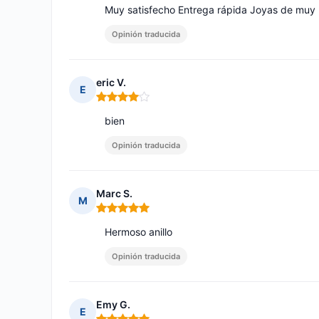
Muy satisfecho Entrega rápida Joyas de muy
Opinión traducida
eric V.
E
Nota: 4 de 5
bien
Opinión traducida
Marc S.
M
Nota: 5 de 5
Hermoso anillo
Opinión traducida
Emy G.
E