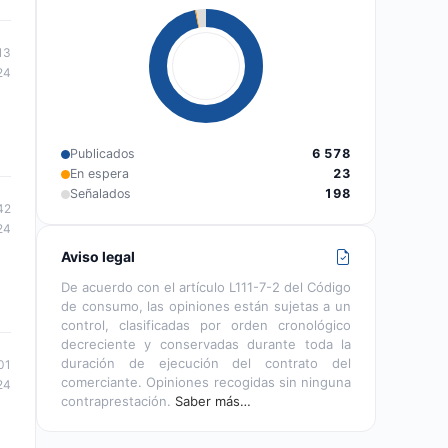
13
24
Publicados
6 578
En espera
23
Señalados
198
42
24
Aviso legal
De acuerdo con el artículo L111-7-2 del Código
de consumo, las opiniones están sujetas a un
control, clasificadas por orden cronológico
decreciente y conservadas durante toda la
duración de ejecución del contrato del
01
comerciante. Opiniones recogidas sin ninguna
24
contraprestación.
Saber más…