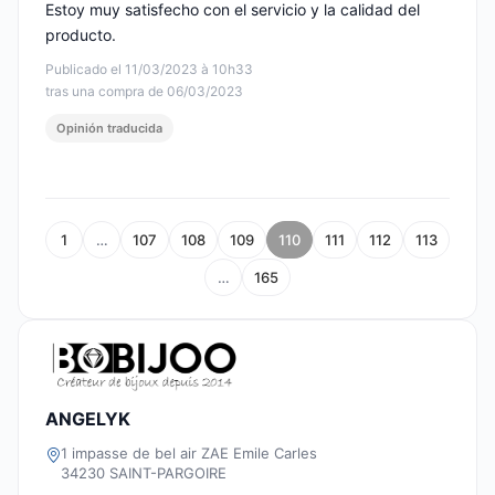
Estoy muy satisfecho con el servicio y la calidad del
producto.
Publicado el 11/03/2023 à 10h33
tras una compra de 06/03/2023
Opinión traducida
1
…
107
108
109
110
111
112
113
…
165
ANGELYK
1 impasse de bel air ZAE Emile Carles
34230 SAINT-PARGOIRE