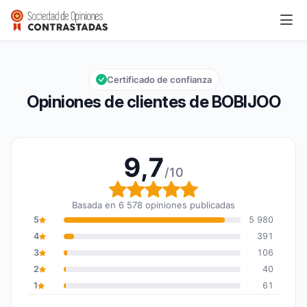
BOBIJOO
9,7/10
Calificación global: 9,7 de 10
Certificado de confianza
Opiniones de clientes de BOBIJOO
9,7
/10
Calificación global: 9,7
Basada en 6 578 opiniones publicadas
5
5 980
4
391
3
106
2
40
1
61