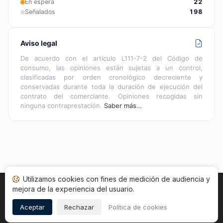
En espera
22
Señalados
198
Aviso legal
De acuerdo con el artículo L111-7-2 del Código de
consumo, las opiniones están sujetas a un control,
clasificadas por orden cronológico decreciente y
conservadas durante toda la duración de ejecución del
contrato del comerciante. Opiniones recogidas sin
ninguna contraprestación.
Saber más…
Utilizamos cookies con fines de medición de audiencia y
mejora de la experiencia del usuario.
Inicio
Estado opiniones
Categorías
CGU
Cookies
Legal
Aceptar
Rechazar
Política de cookies
Copyright © 2026
Sociedad de Opiniones Contrastadas
.