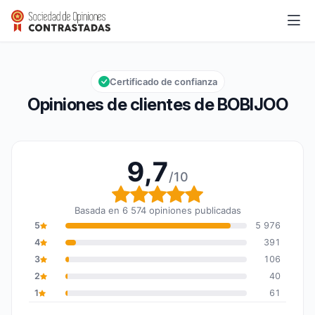
BOBIJOO
9,7/10
Calificación global: 9,7 de 10
Certificado de confianza
Opiniones de clientes de BOBIJOO
9,7
/10
Calificación global: 9,7
Basada en 6 574 opiniones publicadas
5
5 976
4
391
3
106
2
40
1
61