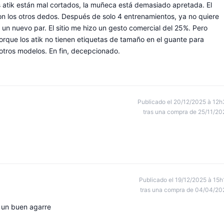
os atik están mal cortados, la muñeca está demasiado apretada. El
n los otros dedos. Después de solo 4 entrenamientos, ya no quiere
un nuevo par. El sitio me hizo un gesto comercial del 25%. Pero
rque los atik no tienen etiquetas de tamaño en el guante para
 otros modelos. En fin, decepcionado.
Publicado el 20/12/2025 à 12h
tras una compra de 25/11/20
Publicado el 19/12/2025 à 15h
tras una compra de 04/04/20
 un buen agarre