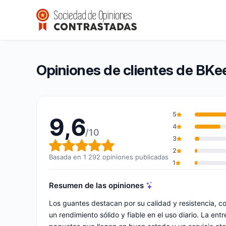
BKeeper Gloves
9,6/10
(1 292 opiniones)
Calificación global: 9,6 de 10
Opiniones de clientes de BKe
5
9,6
4
/10
3
Calificación global: 9,6 de 10
2
Basada en 1 292 opiniones publicadas
1
Resumen de las opiniones
Los guantes destacan por su calidad y resistencia, c
un rendimiento sólido y fiable en el uso diario. La en