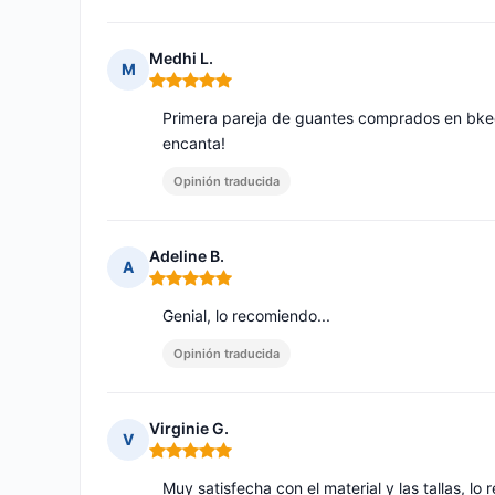
Medhi L.
M
Nota: 5 de 5
Primera pareja de guantes comprados en bkeep
encanta!
Opinión traducida
Adeline B.
A
Nota: 5 de 5
Genial, lo recomiendo...
Opinión traducida
Virginie G.
V
Nota: 5 de 5
Muy satisfecha con el material y las tallas, 