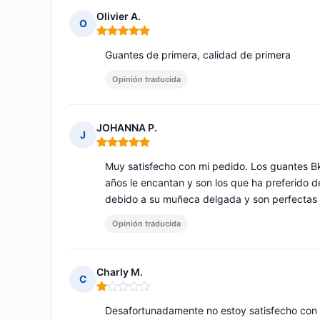
Olivier A.
O
Nota: 5 de 5
Guantes de primera, calidad de primera
Opinión traducida
JOHANNA P.
J
Nota: 5 de 5
Muy satisfecho con mi pedido. Los guantes B
años le encantan y son los que ha preferido 
debido a su muñeca delgada y son perfectas 
Opinión traducida
Charly M.
C
Nota: 1 de 5
Desafortunadamente no estoy satisfecho con e