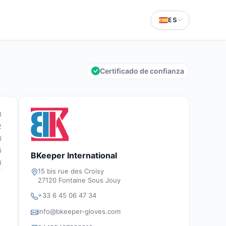
ES
Certificado de confianza
3
2
3
6
BKeeper International
8
15 bis rue des Croisy
27120 Fontaine Sous Jouy
+33 6 45 06 47 34
info@bkeeper-gloves.com