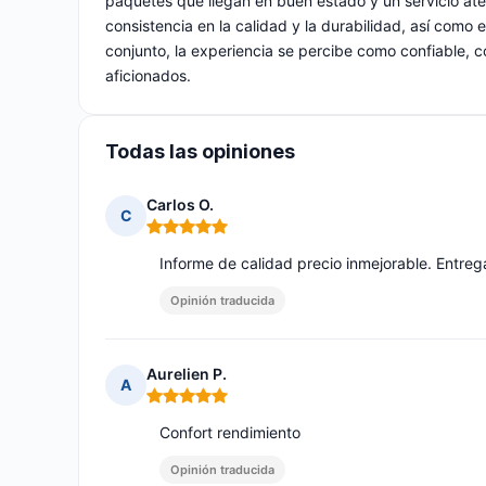
paquetes que llegan en buen estado y un servicio ate
consistencia en la calidad y la durabilidad, así como 
conjunto, la experiencia se percibe como confiable, 
aficionados.
Todas las opiniones
Carlos O.
C
Nota: 5 de 5
Informe de calidad precio inmejorable. Entre
Opinión traducida
Aurelien P.
A
Nota: 5 de 5
Confort rendimiento
Opinión traducida