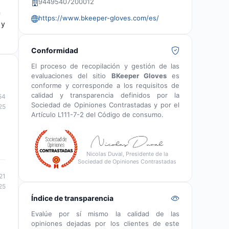
94495407200012
n
https://www.bkeeper-gloves.com/es/
 y
Conformidad
El proceso de recopilación y gestión de las
evaluaciones del sitio
BKeeper Gloves
es
conforme y corresponde a los requisitos de
calidad y transparencia definidos por la
54
Sociedad de Opiniones Contrastadas y por el
25
Artículo L111-7-2 del Código de consumo.
Nicolas Duval, Presidente de la
Sociedad de Opiniones Contrastadas
21
25
Índice de transparencia
Evalúe por sí mismo la calidad de las
opiniones dejadas por los clientes de este