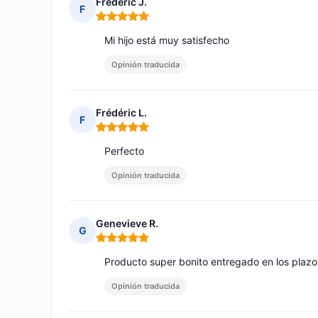
Frederic J.
F
Nota: 5 de 5
Mi hijo está muy satisfecho
Opinión traducida
Frédéric L.
F
Nota: 5 de 5
Perfecto
Opinión traducida
Genevieve R.
G
Nota: 5 de 5
Producto super bonito entregado en los plazos
Opinión traducida