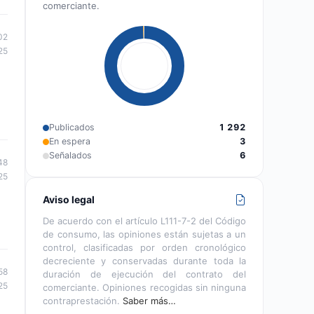
comerciante.
02
25
Publicados
1 292
En espera
3
Señalados
6
48
25
Aviso legal
De acuerdo con el artículo L111-7-2 del Código
de consumo, las opiniones están sujetas a un
control, clasificadas por orden cronológico
decreciente y conservadas durante toda la
58
duración de ejecución del contrato del
25
comerciante. Opiniones recogidas sin ninguna
contraprestación.
Saber más…