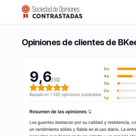
BKeeper Gloves
9,6/10
(1 292 opiniones)
Calificación global: 9,6 de 10
Opiniones de clientes de BKe
5
9,6
4
/10
3
Calificación global: 9,6 de 10
2
Basada en 1 292 opiniones publicadas
1
Resumen de las opiniones
Los guantes destacan por su calidad y resistencia, c
un rendimiento sólido y fiable en el uso diario. La en