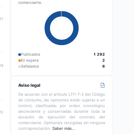
comerciante.
51
Publicados
1 292
En espera
2
38
Señalados
6
Aviso legal
De acuerdo con el artículo L111-7-2 del Código
de consumo, las opiniones están sujetas a un
control, clasificadas por orden cronológico
decreciente y conservadas durante toda la
20
duración de ejecución del contrato del
comerciante. Opiniones recogidas sin ninguna
contraprestación.
Saber más…