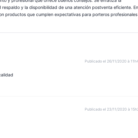
nto y profesional que ofrece buenos consejos. Se enfatiza la
el respaldo y la disponibilidad de una atención postventa eficiente. E
con productos que cumplen expectativas para porteros profesionales
Publicado el 26/11/2020 à 11h
calidad
Publicado el 23/11/2020 à 15h