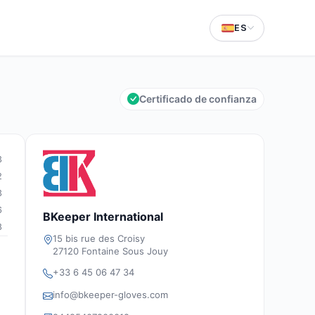
ES
Certificado de confianza
3
2
3
6
BKeeper International
8
15 bis rue des Croisy
27120 Fontaine Sous Jouy
+33 6 45 06 47 34
info@bkeeper-gloves.com