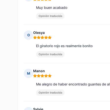
Nota: 5 de 5
Muy buen acabado
Opinión traducida
Olesya
O
Nota: 5 de 5
El giratorio rojo es realmente bonito
Opinión traducida
Manon
M
Nota: 5 de 5
Me alegro de haber encontrado guantes de alt
Opinión traducida
Sylvie