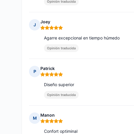
Opinión traducida
Joey
J
Nota: 5 de 5
Agarre excepcional en tiempo húmedo
Opinión traducida
Patrick
P
Nota: 5 de 5
Diseño superior
Opinión traducida
Manon
M
Nota: 5 de 5
Confort optiminal