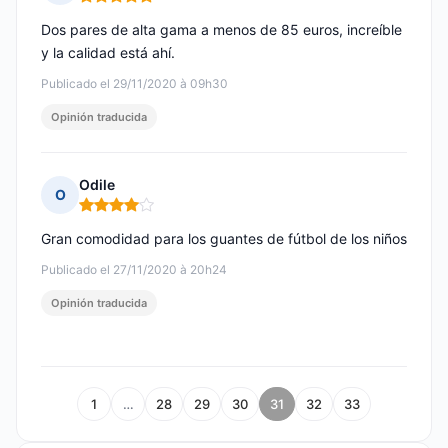
Nota: 5 de 5
Dos pares de alta gama a menos de 85 euros, increíble
y la calidad está ahí.
Publicado el 29/11/2020 à 09h30
Opinión traducida
Odile
O
Nota: 4 de 5
Gran comodidad para los guantes de fútbol de los niños
Publicado el 27/11/2020 à 20h24
Opinión traducida
1
…
28
29
30
31
32
33