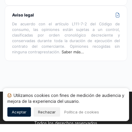
Aviso legal
De acuerdo con el artículo L111-7-2 del Código de
consumo, las opiniones están sujetas a un control,
clasificadas por orden cronológico decreciente y
conservadas durante toda la duración de ejecución del
contrato del comerciante. Opiniones recogidas sin
ninguna contraprestación.
Saber más…
Utilizamos cookies con fines de medición de audiencia y
mejora de la experiencia del usuario.
Inicio
Estado opiniones
Categorías
CGU
Cookies
Legal
Aceptar
Rechazar
Política de cookies
Copyright © 2026
Sociedad de Opiniones Contrastadas
.
Todos los derechos reservados.