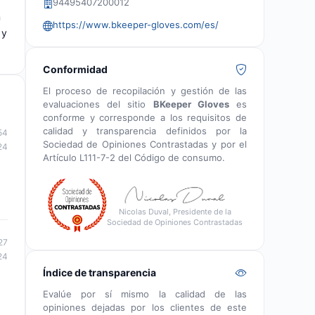
94495407200012
n
https://www.bkeeper-gloves.com/es/
 y
Conformidad
El proceso de recopilación y gestión de las
evaluaciones del sitio
BKeeper Gloves
es
conforme y corresponde a los requisitos de
calidad y transparencia definidos por la
54
Sociedad de Opiniones Contrastadas y por el
24
Artículo L111-7-2 del Código de consumo.
Nicolas Duval, Presidente de la
Sociedad de Opiniones Contrastadas
27
24
Índice de transparencia
Evalúe por sí mismo la calidad de las
opiniones dejadas por los clientes de este