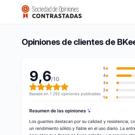
BKeeper Gloves
9,6/10
(1 292 opiniones)
Calificación global: 9,6 de 10
Opiniones de clientes de BKe
5
9,6
4
/10
3
Calificación global: 9,6 de 10
2
Basada en 1 292 opiniones publicadas
1
Resumen de las opiniones
Los guantes destacan por su calidad y resistencia, c
un rendimiento sólido y fiable en el uso diario. La en