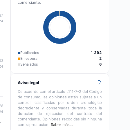
comerciante.
27
24
Publicados
1 292
En espera
2
02
Señalados
6
24
Aviso legal
De acuerdo con el artículo L111-7-2 del Código
de consumo, las opiniones están sujetas a un
control, clasificadas por orden cronológico
28
decreciente y conservadas durante toda la
24
duración de ejecución del contrato del
comerciante. Opiniones recogidas sin ninguna
.
contraprestación.
Saber más…