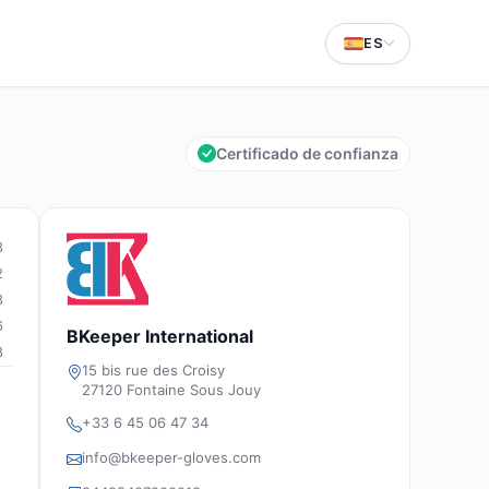
ES
Certificado de confianza
3
2
3
6
BKeeper International
8
15 bis rue des Croisy
27120 Fontaine Sous Jouy
+33 6 45 06 47 34
info@bkeeper-gloves.com