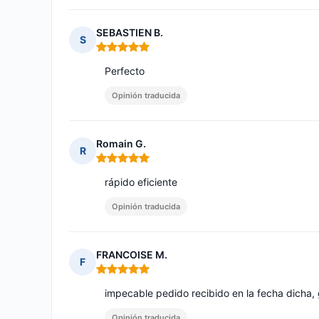
SEBASTIEN B.
S
Nota: 5 de 5
Perfecto
Opinión traducida
Romain G.
R
Nota: 5 de 5
rápido eficiente
Opinión traducida
FRANCOISE M.
F
Nota: 5 de 5
impecable pedido recibido en la fecha dicha,
Opinión traducida