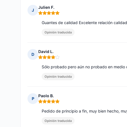
Julien F.
J
Nota: 5 de 5
Guantes de calidad Excelente relación calida
Opinión traducida
David L.
D
Nota: 4 de 5
Sólo probado pero aún no probado en medio d
Opinión traducida
Paolo B.
P
Nota: 5 de 5
Pedido de principio a fin, muy bien hecho, mu
Opinión traducida