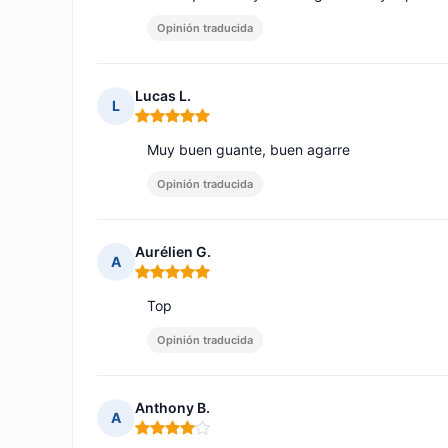
Opinión traducida
Lucas L.
L
Nota: 5 de 5
Muy buen guante, buen agarre
Opinión traducida
Aurélien G.
A
Nota: 5 de 5
Top
Opinión traducida
Anthony B.
A
Nota: 4 de 5