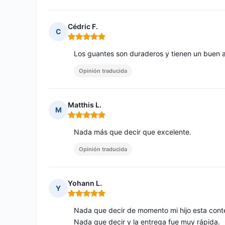
Cédric F.
C
Nota: 5 de 5
Los guantes son duraderos y tienen un buen 
Opinión traducida
Matthis L.
M
Nota: 5 de 5
Nada más que decir que excelente.
Opinión traducida
Yohann L.
Y
Nota: 5 de 5
Nada que decir de momento mi hijo esta cont
Nada que decir y la entrega fue muy rápida.