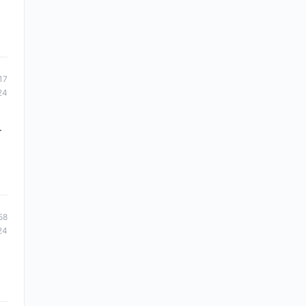
17
24
a
r
58
24