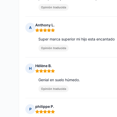
Opinión traducida
Anthony L.
A
Nota: 5 de 5
Super marca superior mi hijo esta encantado
Opinión traducida
Hélène B.
H
Nota: 5 de 5
Genial en suelo húmedo.
Opinión traducida
philippe P.
P
Nota: 5 de 5