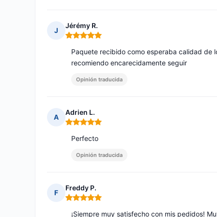
Jérémy R.
J
Nota: 5 de 5
Paquete recibido como esperaba calidad de 
recomiendo encarecidamente seguir
Opinión traducida
Adrien L.
A
Nota: 5 de 5
Perfecto
Opinión traducida
Freddy P.
F
Nota: 5 de 5
¡Siempre muy satisfecho con mis pedidos! M