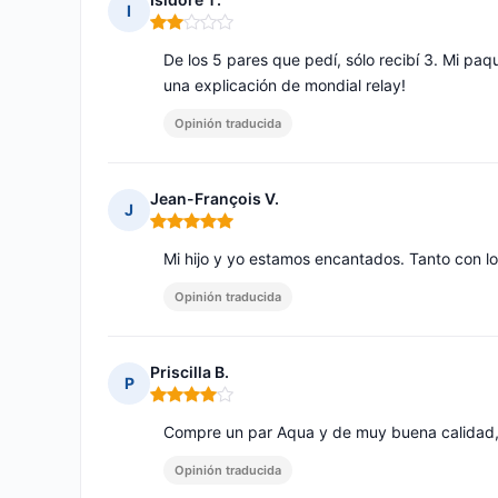
I
Nota: 2 de 5
De los 5 pares que pedí, sólo recibí 3. Mi pa
una explicación de mondial relay!
Opinión traducida
Jean-François V.
J
Nota: 5 de 5
Mi hijo y yo estamos encantados. Tanto con l
Opinión traducida
Priscilla B.
P
Nota: 4 de 5
Compre un par Aqua y de muy buena calidad,
Opinión traducida