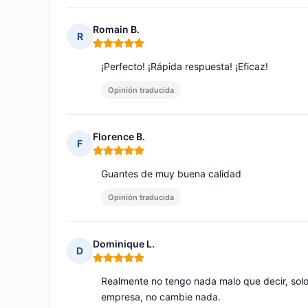
Romain B.
R
Nota: 5 de 5
¡Perfecto! ¡Rápida respuesta! ¡Eficaz!
Opinión traducida
Florence B.
F
Nota: 5 de 5
Guantes de muy buena calidad
Opinión traducida
Dominique L.
D
Nota: 5 de 5
Realmente no tengo nada malo que decir, solo
empresa, no cambie nada.