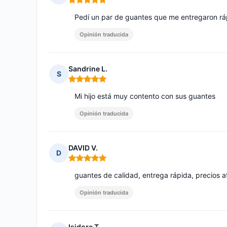
Nota: 5 de 5
Pedí un par de guantes que me entregaron rá
Opinión traducida
Sandrine L.
S
Nota: 5 de 5
Mi hijo está muy contento con sus guantes
Opinión traducida
DAVID V.
D
Nota: 5 de 5
guantes de calidad, entrega rápida, precios a
Opinión traducida
Isidore T.