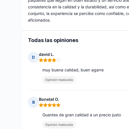
paquetes que llegan en buen estado y un servicio ate
consistencia en la calidad y la durabilidad, así como 
conjunto, la experiencia se percibe como confiable, 
aficionados.
Todas las opiniones
david L.
D
Nota: 4 de 5
muy buena calidad, buen agarre
Opinión traducida
Bonetat O.
B
Nota: 5 de 5
Guantes de gran calidad a un precio justo
Opinión traducida