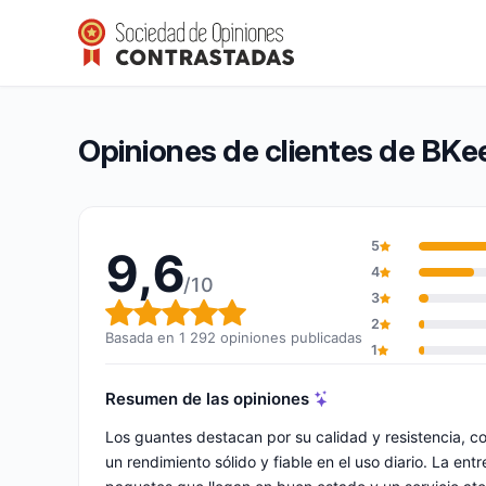
BKeeper Gloves
9,6/10
(1 292 opiniones)
Calificación global: 9,6 de 10
Opiniones de clientes de BKe
5
9,6
4
/10
3
Calificación global: 9,6 de 10
2
Basada en 1 292 opiniones publicadas
1
Resumen de las opiniones
Los guantes destacan por su calidad y resistencia, c
un rendimiento sólido y fiable en el uso diario. La en