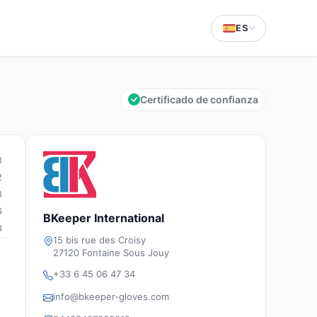
ES
Certificado de confianza
3
2
3
6
BKeeper International
8
15 bis rue des Croisy
27120 Fontaine Sous Jouy
+33 6 45 06 47 34
info@bkeeper-gloves.com