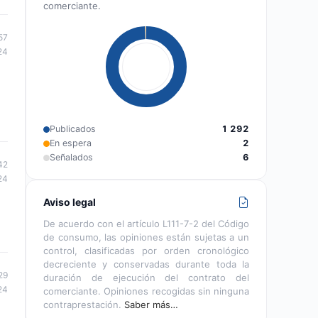
comerciante.
57
24
Publicados
1 292
En espera
2
Señalados
6
42
24
Aviso legal
De acuerdo con el artículo L111-7-2 del Código
de consumo, las opiniones están sujetas a un
control, clasificadas por orden cronológico
decreciente y conservadas durante toda la
29
duración de ejecución del contrato del
24
comerciante. Opiniones recogidas sin ninguna
contraprestación.
Saber más…