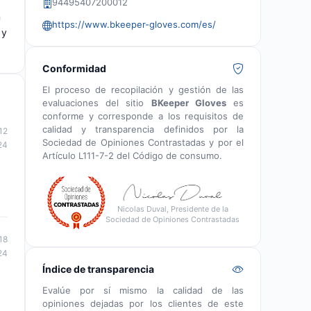
94495407200012
n
https://www.bkeeper-gloves.com/es/
 y
Conformidad
El proceso de recopilación y gestión de las
evaluaciones del sitio
BKeeper Gloves
es
conforme y corresponde a los requisitos de
calidad y transparencia definidos por la
12
Sociedad de Opiniones Contrastadas y por el
24
Artículo L111-7-2 del Código de consumo.
Nicolas Duval, Presidente de la
Sociedad de Opiniones Contrastadas
18
24
Índice de transparencia
Evalúe por sí mismo la calidad de las
opiniones dejadas por los clientes de este