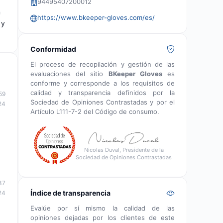
94495407200012
n
https://www.bkeeper-gloves.com/es/
 y
Conformidad
El proceso de recopilación y gestión de las
evaluaciones del sitio
BKeeper Gloves
es
conforme y corresponde a los requisitos de
calidad y transparencia definidos por la
59
Sociedad de Opiniones Contrastadas y por el
24
Artículo L111-7-2 del Código de consumo.
Nicolas Duval, Presidente de la
Sociedad de Opiniones Contrastadas
37
Índice de transparencia
24
Evalúe por sí mismo la calidad de las
opiniones dejadas por los clientes de este