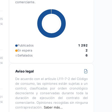
comerciante.
25
24
Publicados
1 292
En espera
2
Señalados
6
46
24
Aviso legal
De acuerdo con el artículo L111-7-2 del Código
de consumo, las opiniones están sujetas a un
control, clasificadas por orden cronológico
decreciente y conservadas durante toda la
01
duración de ejecución del contrato del
24
comerciante. Opiniones recogidas sin ninguna
contraprestación.
Saber más…