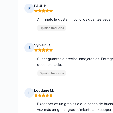
PAUL P.
P
Nota: 5 de 5
A mi nieto le gustan mucho los guantes vega
Opinión traducida
Sylvain C.
S
Nota: 5 de 5
Super guantes a precios inmejorables. Entre
decepcionado.
Opinión traducida
Loudane M.
L
Nota: 5 de 5
Bkeepper es un gran sitio que hacen de buena
vez más un gran agradecimiento a bkeepper