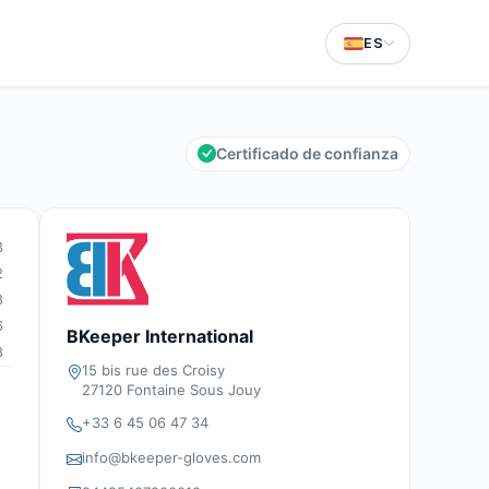
ES
Certificado de confianza
3
2
3
6
BKeeper International
8
15 bis rue des Croisy
27120 Fontaine Sous Jouy
+33 6 45 06 47 34
info@bkeeper-gloves.com