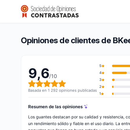
BKeeper Gloves
9,6/10
(1 292 opiniones)
Calificación global: 9,6 de 10
Opiniones de clientes de BKe
5
9,6
4
/10
3
Calificación global: 9,6 de 10
2
Basada en 1 292 opiniones publicadas
1
Resumen de las opiniones
Los guantes destacan por su calidad y resistencia, c
un rendimiento sólido y fiable en el uso diario. La en