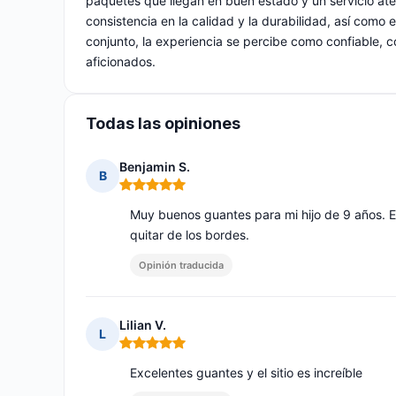
paquetes que llegan en buen estado y un servicio ate
consistencia en la calidad y la durabilidad, así como 
conjunto, la experiencia se percibe como confiable, 
aficionados.
Todas las opiniones
Benjamin S.
B
Nota: 5 de 5
Muy buenos guantes para mi hijo de 9 años. Exc
quitar de los bordes.
Opinión traducida
Lilian V.
L
Nota: 5 de 5
Excelentes guantes y el sitio es increíble