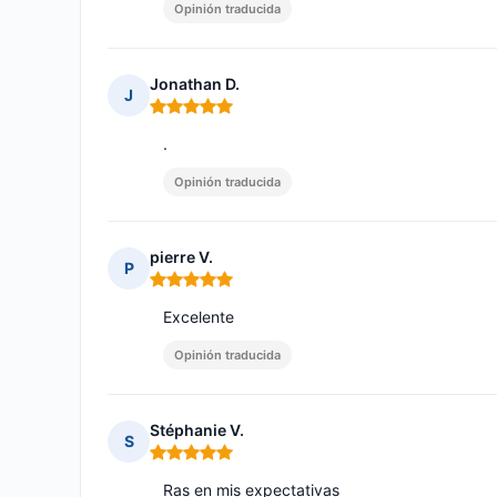
Opinión traducida
Jonathan D.
J
Nota: 5 de 5
.
Opinión traducida
pierre V.
P
Nota: 5 de 5
Excelente
Opinión traducida
Stéphanie V.
S
Nota: 5 de 5
Ras en mis expectativas